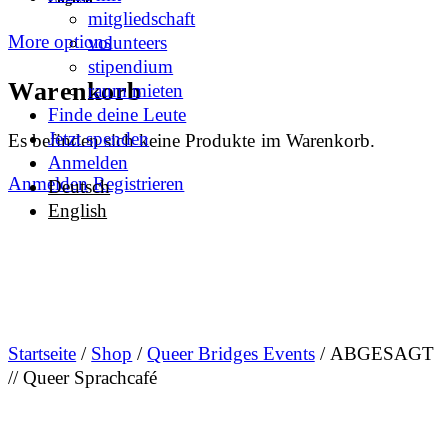
mitgliedschaft
More options
volunteers
stipendium
Warenkorb
raum mieten
Finde deine Leute
Jetzt spenden
Es befinden sich keine Produkte im Warenkorb.
Anmelden
Anmelden
Registrieren
Deutsch
English
Startseite
/
Shop
/
Queer Bridges Events
/ ABGESAGT
// Queer Sprachcafé