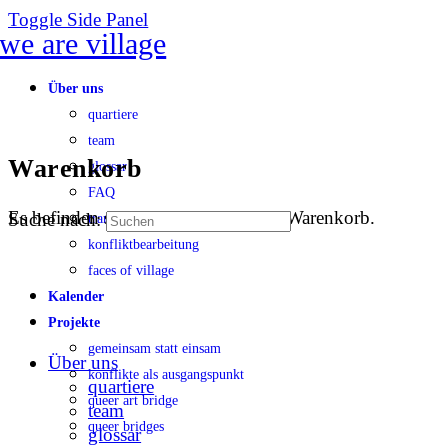
Toggle Side Panel
Über uns
quartiere
team
Warenkorb
glossar
FAQ
Es befinden sich keine Produkte im Warenkorb.
Suche nach:
transparenz
konfliktbearbeitung
faces of village
Kalender
Projekte
gemeinsam statt einsam
Über uns
konflikte als ausgangspunkt
quartiere
queer art bridge
team
queer bridges
glossar