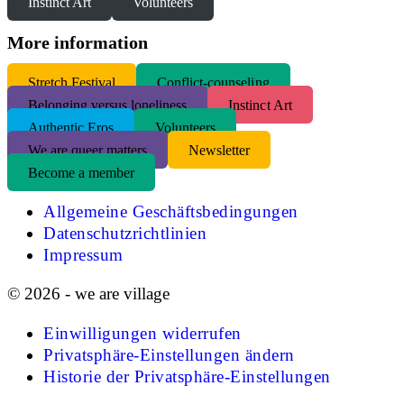
Instinct Art
Volunteers
More information
S
tretch Festival
Conflict-counseling
Belonging versus loneliness
Instinct Art
Authentic Eros
Volunteers
We are queer matters
Newsletter
Become a member
Allgemeine Geschäftsbedingungen
Datenschutzrichtlinien
Impressum
© 2026 - we are village
Einwilligungen widerrufen
Privatsphäre-Einstellungen ändern
Historie der Privatsphäre-Einstellungen