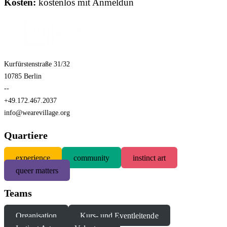
Kosten:
kostenlos mit Anmeldun
Kurfürstenstraße 31/32
10785 Berlin
--
+49.172.467.2037
info@wearevillage.org
Quartiere
experience
community
instinct art
queer matters
Teams
Organisation
Kurs- und Eventleitende