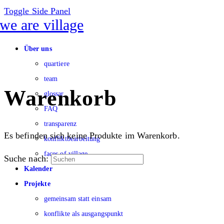
Toggle Side Panel
Über uns
quartiere
team
Warenkorb
glossar
FAQ
transparenz
Es befinden sich keine Produkte im Warenkorb.
konfliktbearbeitung
faces of village
Suche nach:
Kalender
Projekte
gemeinsam statt einsam
konflikte als ausgangspunkt