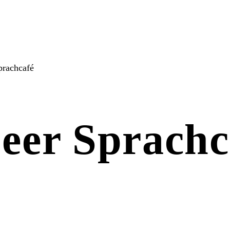
prachcafé
ueer Sprachc