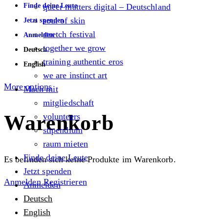
Finde deine Leute
queer matters digital – Deutschland
soul of skin
Jetzt spenden
stretch festival
Anmelden
together we grow
Deutsch
training authentic eros
English
we are instinct art
More options
Mach mit
mitgliedschaft
Warenkorb
volunteers
stipendium
raum mieten
Finde deine Leute
Es befinden sich keine Produkte im Warenkorb.
Jetzt spenden
Anmelden
Registrieren
Anmelden
Deutsch
English