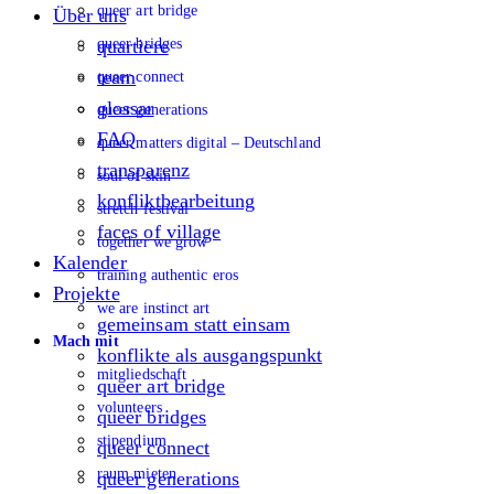
queer art bridge
Über uns
queer bridges
quartiere
team
queer connect
glossar
queer generations
FAQ
queer matters digital – Deutschland
transparenz
soul of skin
konfliktbearbeitung
stretch festival
faces of village
together we grow
Kalender
training authentic eros
Projekte
we are instinct art
gemeinsam statt einsam
Mach mit
konflikte als ausgangspunkt
mitgliedschaft
queer art bridge
volunteers
queer bridges
stipendium
queer connect
raum mieten
queer generations