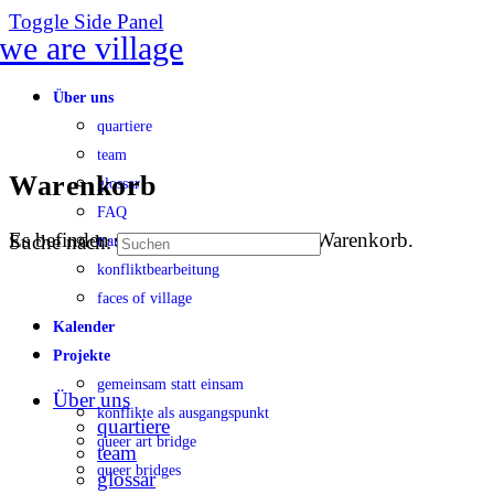
Toggle Side Panel
Über uns
quartiere
team
Warenkorb
glossar
FAQ
Es befinden sich keine Produkte im Warenkorb.
Suche nach:
transparenz
konfliktbearbeitung
faces of village
Kalender
Projekte
gemeinsam statt einsam
Über uns
konflikte als ausgangspunkt
quartiere
queer art bridge
team
queer bridges
glossar