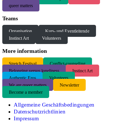
queer matters
Teams
Organisation
Kurs- und Eventleitende
Instinct Art
Volunteers
More information
S
tretch Festival
Conflict-counseling
Belonging versus loneliness
Instinct Art
Authentic Eros
Volunteers
We are queer matters
Newsletter
Become a member
Allgemeine Geschäftsbedingungen
Datenschutzrichtlinien
Impressum