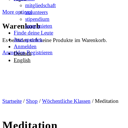
mitgliedschaft
More options
volunteers
stipendium
Warenkorb
raum mieten
Finde deine Leute
Jetzt spenden
Es befinden sich keine Produkte im Warenkorb.
Anmelden
Anmelden
Registrieren
Deutsch
English
Startseite
/
Shop
/
Wöchentliche Klassen
/ Meditation
Meditation