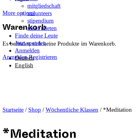
mitgliedschaft
More options
volunteers
stipendium
raum mieten
Warenkorb
Finde deine Leute
Jetzt spenden
Es befinden sich keine Produkte im Warenkorb.
Anmelden
Anmelden
Registrieren
Deutsch
English
Startseite
/
Shop
/
Wöchentliche Klassen
/ *Meditation
*Meditation