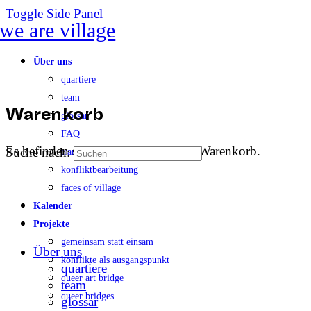
Toggle Side Panel
Über uns
quartiere
team
glossar
Warenkorb
FAQ
Es befinden sich keine Produkte im Warenkorb.
Suche nach:
transparenz
konfliktbearbeitung
faces of village
Kalender
Projekte
gemeinsam statt einsam
Über uns
konflikte als ausgangspunkt
quartiere
queer art bridge
team
queer bridges
glossar