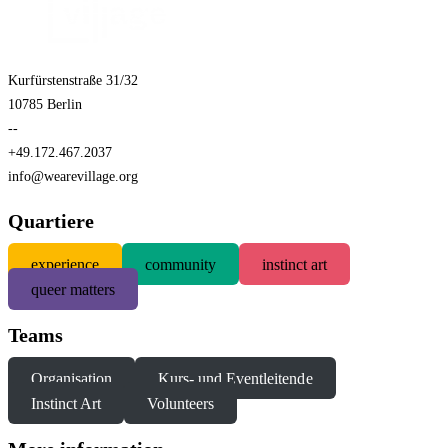
Kurfürstenstraße 31/32
10785 Berlin
--
+49.172.467.2037
info@wearevillage.org
Quartiere
experience
community
instinct art
queer matters
Teams
Organisation
Kurs- und Eventleitende
Instinct Art
Volunteers