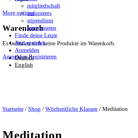
mitgliedschaft
More options
volunteers
stipendium
Warenkorb
raum mieten
Finde deine Leute
Jetzt spenden
Es befinden sich keine Produkte im Warenkorb.
Anmelden
Anmelden
Registrieren
Deutsch
English
Startseite
/
Shop
/
Wöchentliche Klassen
/ Meditation
Meditation