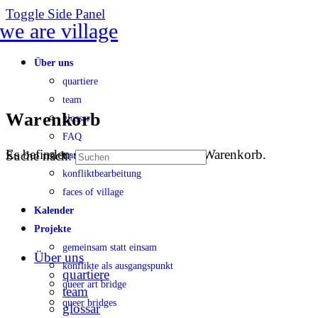
Toggle Side Panel
Über uns
quartiere
team
Warenkorb
glossar
FAQ
Es befinden sich keine Produkte im Warenkorb.
Suche nach:
transparenz
konfliktbearbeitung
faces of village
Kalender
Projekte
gemeinsam statt einsam
Über uns
konflikte als ausgangspunkt
quartiere
queer art bridge
team
queer bridges
glossar