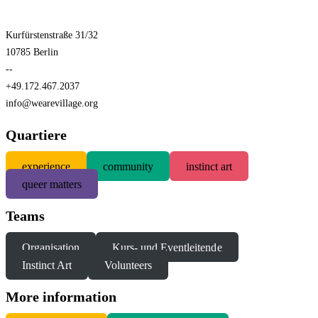
Kurfürstenstraße 31/32
10785 Berlin
--
+49.172.467.2037
info@wearevillage.org
Quartiere
experience
community
instinct art
queer matters
Teams
Organisation
Kurs- und Eventleitende
Instinct Art
Volunteers
More information