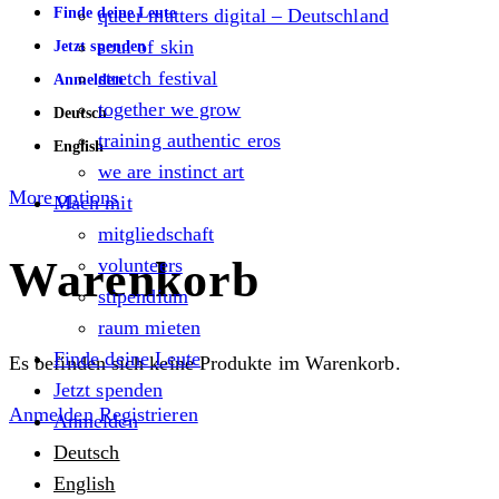
Finde deine Leute
queer matters digital – Deutschland
soul of skin
Jetzt spenden
stretch festival
Anmelden
together we grow
Deutsch
training authentic eros
English
we are instinct art
More options
Mach mit
mitgliedschaft
Warenkorb
volunteers
stipendium
raum mieten
Finde deine Leute
Es befinden sich keine Produkte im Warenkorb.
Jetzt spenden
Anmelden
Registrieren
Anmelden
Deutsch
English