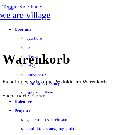
Toggle Side Panel
Über uns
quartiere
team
Warenkorb
glossar
FAQ
transparenz
Es befinden sich keine Produkte im Warenkorb.
konfliktbearbeitung
faces of village
Suche nach:
Kalender
Projekte
gemeinsam statt einsam
konflikte als ausgangspunkt