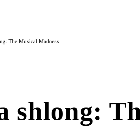
ong: The Musical Madness
a shlong: T