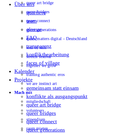
queer art bridge
Über uns
queer bridges
quartiere
team
queer connect
glossar
queer generations
FAQ
queer matters digital – Deutschland
transparenz
soul of skin
konfliktbearbeitung
stretch festival
faces of village
together we grow
Kalender
training authentic eros
Projekte
we are instinct art
gemeinsam statt einsam
Mach mit
konflikte als ausgangspunkt
mitgliedschaft
queer art bridge
volunteers
queer bridges
stipendium
queer connect
raum mieten
queer generations