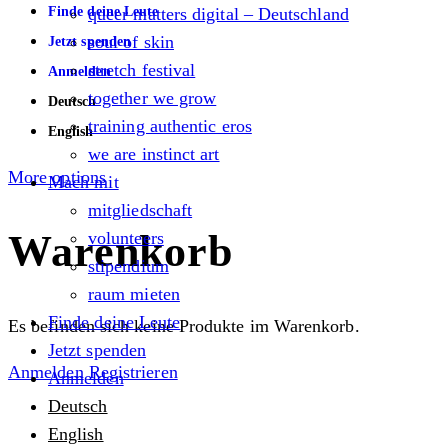
Finde deine Leute
queer matters digital – Deutschland
soul of skin
Jetzt spenden
stretch festival
Anmelden
together we grow
Deutsch
training authentic eros
English
we are instinct art
More options
Mach mit
mitgliedschaft
Warenkorb
volunteers
stipendium
raum mieten
Finde deine Leute
Es befinden sich keine Produkte im Warenkorb.
Jetzt spenden
Anmelden
Registrieren
Anmelden
Deutsch
English