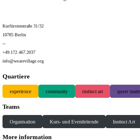
Kurfürstenstraße 31/32
10785 Berlin
--
+49.172.467.2037
info@wearevillage.org
Quartiere
experience
community
instinct art
queer matte
Teams
Organisation
Kurs- und Eventleitende
Instinct Art
More information