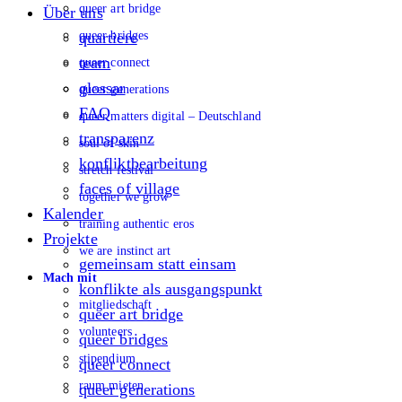
queer art bridge
Über uns
queer bridges
quartiere
team
queer connect
glossar
queer generations
FAQ
queer matters digital – Deutschland
transparenz
soul of skin
konfliktbearbeitung
stretch festival
faces of village
together we grow
Kalender
training authentic eros
Projekte
we are instinct art
gemeinsam statt einsam
Mach mit
konflikte als ausgangspunkt
mitgliedschaft
queer art bridge
volunteers
queer bridges
stipendium
queer connect
raum mieten
queer generations