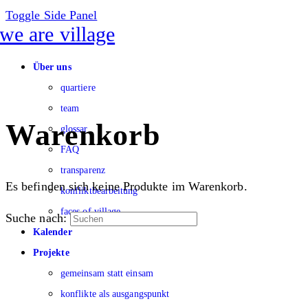
Toggle Side Panel
Über uns
quartiere
team
Warenkorb
glossar
FAQ
transparenz
Es befinden sich keine Produkte im Warenkorb.
konfliktbearbeitung
faces of village
Suche nach:
Kalender
Projekte
gemeinsam statt einsam
konflikte als ausgangspunkt