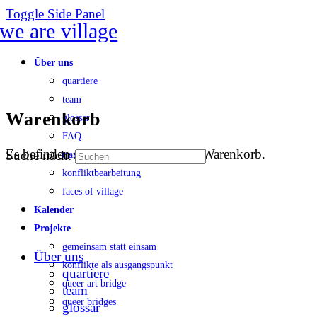
Toggle Side Panel
Über uns
quartiere
team
Warenkorb
glossar
FAQ
Es befinden sich keine Produkte im Warenkorb.
Suche nach:
transparenz
konfliktbearbeitung
faces of village
Kalender
Projekte
gemeinsam statt einsam
Über uns
konflikte als ausgangspunkt
quartiere
queer art bridge
team
queer bridges
glossar