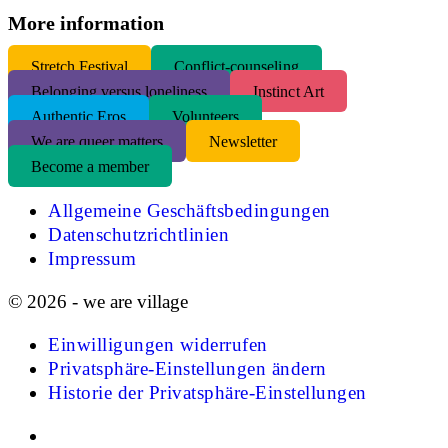
More information
S
tretch Festival
Conflict-counseling
Belonging versus loneliness
Instinct Art
Authentic Eros
Volunteers
We are queer matters
Newsletter
Become a member
Allgemeine Geschäftsbedingungen
Datenschutzrichtlinien
Impressum
© 2026 - we are village
Einwilligungen widerrufen
Privatsphäre-Einstellungen ändern
Historie der Privatsphäre-Einstellungen