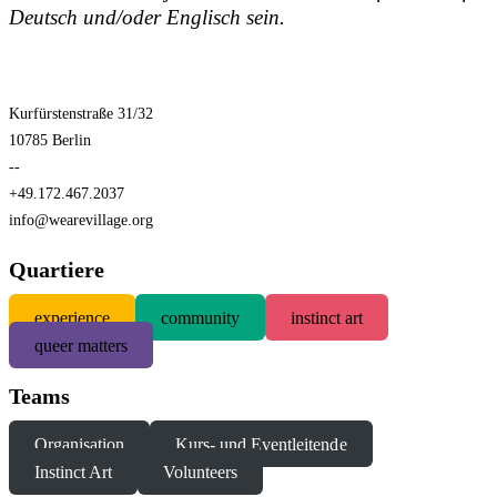
Deutsch und/oder Englisch sein.
Kurfürstenstraße 31/32
10785 Berlin
--
+49.172.467.2037
info@wearevillage.org
Quartiere
experience
community
instinct art
queer matters
Teams
Organisation
Kurs- und Eventleitende
Instinct Art
Volunteers