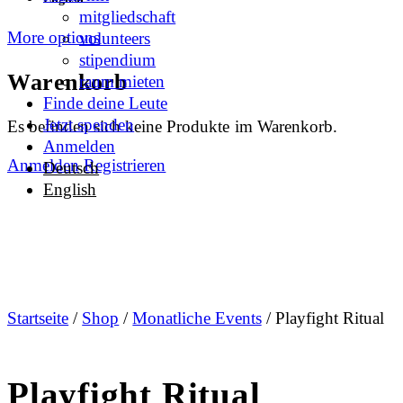
mitgliedschaft
More options
volunteers
stipendium
Warenkorb
raum mieten
Finde deine Leute
Jetzt spenden
Es befinden sich keine Produkte im Warenkorb.
Anmelden
Anmelden
Registrieren
Deutsch
English
Startseite
/
Shop
/
Monatliche Events
/ Playfight Ritual
Playfight Ritual