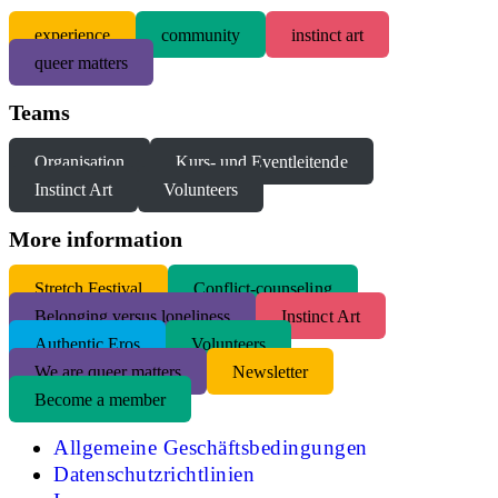
experience
community
instinct art
queer matters
Teams
Organisation
Kurs- und Eventleitende
Instinct Art
Volunteers
More information
S
tretch Festival
Conflict-counseling
Belonging versus loneliness
Instinct Art
Authentic Eros
Volunteers
We are queer matters
Newsletter
Become a member
Allgemeine Geschäftsbedingungen
Datenschutzrichtlinien