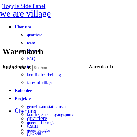
Toggle Side Panel
Über uns
quartiere
team
Warenkorb
glossar
FAQ
Es befinden sich keine Produkte im Warenkorb.
Suche nach:
transparenz
konfliktbearbeitung
faces of village
Kalender
Projekte
gemeinsam statt einsam
Über uns
konflikte als ausgangspunkt
quartiere
queer art bridge
team
queer bridges
glossar