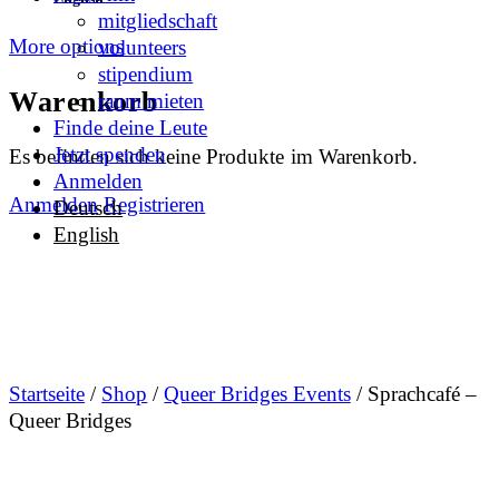
mitgliedschaft
More options
volunteers
stipendium
Warenkorb
raum mieten
Finde deine Leute
Jetzt spenden
Es befinden sich keine Produkte im Warenkorb.
Anmelden
Anmelden
Registrieren
Deutsch
English
Startseite
/
Shop
/
Queer Bridges Events
/ Sprachcafé –
Queer Bridges