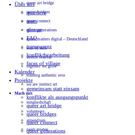
queer art bridge
Über uns
queer bridges
quartiere
team
queer connect
glossar
queer generations
FAQ
queer matters digital – Deutschland
transparenz
soul of skin
konfliktbearbeitung
stretch festival
faces of village
together we grow
Kalender
training authentic eros
Projekte
we are instinct art
gemeinsam statt einsam
Mach mit
konflikte als ausgangspunkt
mitgliedschaft
queer art bridge
volunteers
queer bridges
stipendium
queer connect
raum mieten
queer generations