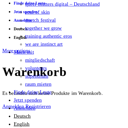
Finde deine Leute
queer matters digital – Deutschland
soul of skin
Jetzt spenden
stretch festival
Anmelden
together we grow
Deutsch
training authentic eros
English
we are instinct art
More options
Mach mit
mitgliedschaft
Warenkorb
volunteers
stipendium
raum mieten
Finde deine Leute
Es befinden sich keine Produkte im Warenkorb.
Jetzt spenden
Anmelden
Registrieren
Anmelden
Deutsch
English