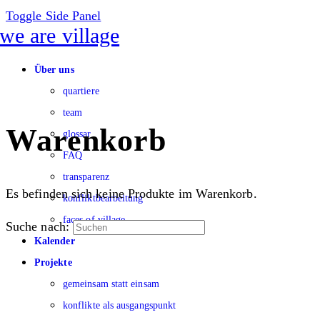
Toggle Side Panel
Über uns
quartiere
team
Warenkorb
glossar
FAQ
transparenz
Es befinden sich keine Produkte im Warenkorb.
konfliktbearbeitung
faces of village
Suche nach:
Kalender
Projekte
gemeinsam statt einsam
konflikte als ausgangspunkt