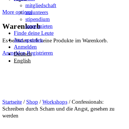
mitgliedschaft
More options
volunteers
stipendium
Warenkorb
raum mieten
Finde deine Leute
Jetzt spenden
Es befinden sich keine Produkte im Warenkorb.
Anmelden
Anmelden
Registrieren
Deutsch
English
Startseite
/
Shop
/
Workshops
/ Confessionals:
Schreiben durch Scham und die Angst, gesehen zu
werden