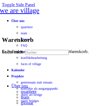
Toggle Side Panel
Über uns
quartiere
team
Warenkorb
glossar
FAQ
Es befinden sich keine Produkte im Warenkorb.
Suche nach:
transparenz
konfliktbearbeitung
faces of village
Kalender
Projekte
gemeinsam statt einsam
Über uns
konflikte als ausgangspunkt
quartiere
queer art bridge
team
queer bridges
glossar