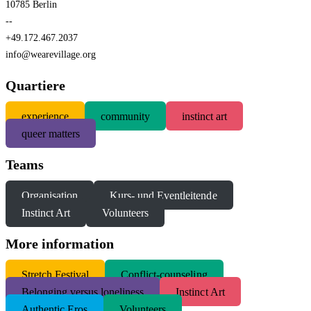
10785 Berlin
--
+49.172.467.2037
info@wearevillage.org
Quartiere
experience
community
instinct art
queer matters
Teams
Organisation
Kurs- und Eventleitende
Instinct Art
Volunteers
More information
S
tretch Festival
Conflict-counseling
Belonging versus loneliness
Instinct Art
Authentic Eros
Volunteers