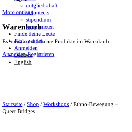
mitgliedschaft
More options
volunteers
stipendium
Warenkorb
raum mieten
Finde deine Leute
Jetzt spenden
Es befinden sich keine Produkte im Warenkorb.
Anmelden
Anmelden
Registrieren
Deutsch
English
Startseite
/
Shop
/
Workshops
/ Ethno-Bewegung –
Queer Bridges