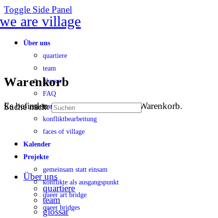
Toggle Side Panel
Über uns
quartiere
team
Warenkorb
glossar
FAQ
Es befinden sich keine Produkte im Warenkorb.
Suche nach:
transparenz
konfliktbearbeitung
faces of village
Kalender
Projekte
gemeinsam statt einsam
Über uns
konflikte als ausgangspunkt
quartiere
queer art bridge
team
queer bridges
glossar