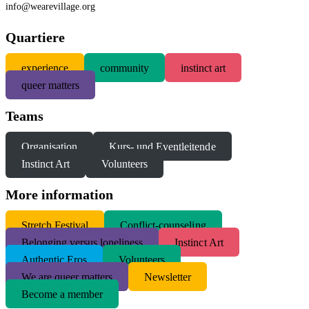
info@wearevillage.org
Quartiere
experience
community
instinct art
queer matters
Teams
Organisation
Kurs- und Eventleitende
Instinct Art
Volunteers
More information
S
tretch Festival
Conflict-counseling
Belonging versus loneliness
Instinct Art
Authentic Eros
Volunteers
We are queer matters
Newsletter
Become a member