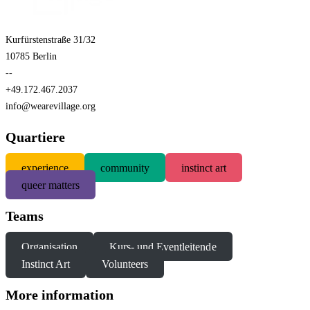
Kurfürstenstraße 31/32
10785 Berlin
--
+49.172.467.2037
info@wearevillage.org
Quartiere
experience
community
instinct art
queer matters
Teams
Organisation
Kurs- und Eventleitende
Instinct Art
Volunteers
More information