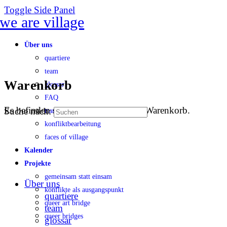
Toggle Side Panel
Über uns
quartiere
team
Warenkorb
glossar
FAQ
Es befinden sich keine Produkte im Warenkorb.
Suche nach:
transparenz
konfliktbearbeitung
faces of village
Kalender
Projekte
gemeinsam statt einsam
Über uns
konflikte als ausgangspunkt
quartiere
queer art bridge
team
queer bridges
glossar