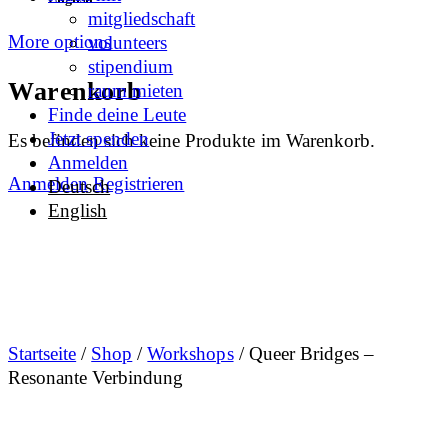
mitgliedschaft
More options
volunteers
stipendium
Warenkorb
raum mieten
Finde deine Leute
Jetzt spenden
Es befinden sich keine Produkte im Warenkorb.
Anmelden
Anmelden
Registrieren
Deutsch
English
Startseite
/
Shop
/
Workshops
/ Queer Bridges –
Resonante Verbindung