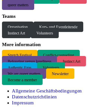
queer matters
Teams
Organisation
Kurs- und Eventleitende
Instinct Art
Volunteers
More information
S
tretch Festival
Conflict-counseling
Belonging versus loneliness
Instinct Art
Authentic Eros
Volunteers
We are queer matters
Newsletter
Become a member
Allgemeine Geschäftsbedingungen
Datenschutzrichtlinien
Impressum