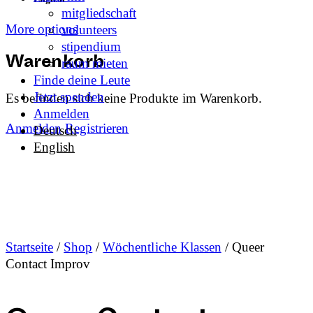
mitgliedschaft
More options
volunteers
stipendium
raum mieten
Warenkorb
Finde deine Leute
Jetzt spenden
Es befinden sich keine Produkte im Warenkorb.
Anmelden
Anmelden
Registrieren
Deutsch
English
Startseite
/
Shop
/
Wöchentliche Klassen
/ Queer
Contact Improv