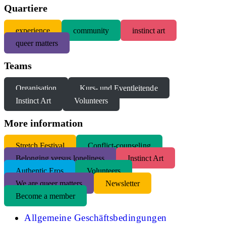
Quartiere
experience
community
instinct art
queer matters
Teams
Organisation
Kurs- und Eventleitende
Instinct Art
Volunteers
More information
S
tretch Festival
Conflict-counseling
Belonging versus loneliness
Instinct Art
Authentic Eros
Volunteers
We are queer matters
Newsletter
Become a member
Allgemeine Geschäftsbedingungen