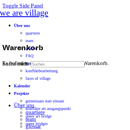
Toggle Side Panel
Über uns
quartiere
team
glossar
Warenkorb
FAQ
Es befinden sich keine Produkte im Warenkorb.
Suche nach:
transparenz
konfliktbearbeitung
faces of village
Kalender
Projekte
gemeinsam statt einsam
Über uns
konflikte als ausgangspunkt
quartiere
queer art bridge
team
queer bridges
glossar