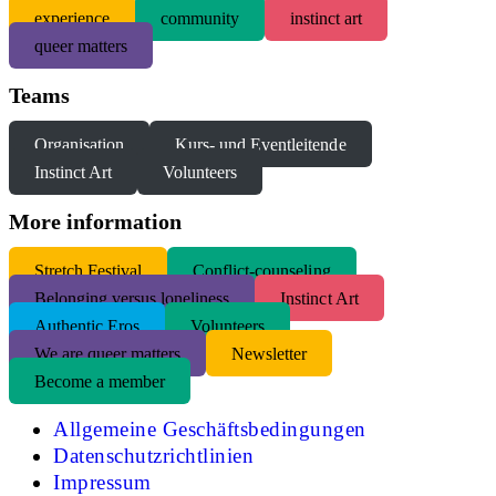
experience
community
instinct art
queer matters
Teams
Organisation
Kurs- und Eventleitende
Instinct Art
Volunteers
More information
S
tretch Festival
Conflict-counseling
Belonging versus loneliness
Instinct Art
Authentic Eros
Volunteers
We are queer matters
Newsletter
Become a member
Allgemeine Geschäftsbedingungen
Datenschutzrichtlinien
Impressum