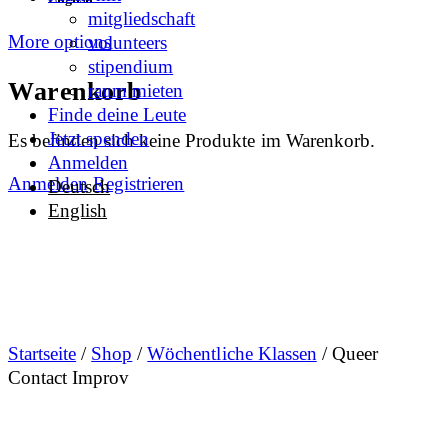
mitgliedschaft
More options
volunteers
stipendium
Warenkorb
raum mieten
Finde deine Leute
Jetzt spenden
Es befinden sich keine Produkte im Warenkorb.
Anmelden
Anmelden
Registrieren
Deutsch
English
Startseite
/
Shop
/
Wöchentliche Klassen
/ Queer
Contact Improv