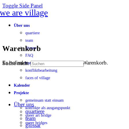
Toggle Side Panel
Über uns
quartiere
team
Warenkorb
glossar
FAQ
Es befinden sich keine Produkte im Warenkorb.
Suche nach:
transparenz
konfliktbearbeitung
faces of village
Kalender
Projekte
gemeinsam statt einsam
Über uns
konflikte als ausgangspunkt
quartiere
queer art bridge
team
queer bridges
glossar