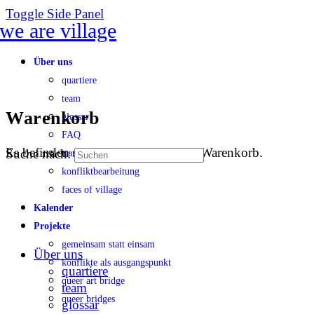
Toggle Side Panel
Über uns
quartiere
team
Warenkorb
glossar
FAQ
Es befinden sich keine Produkte im Warenkorb.
Suche nach:
transparenz
konfliktbearbeitung
faces of village
Kalender
Projekte
gemeinsam statt einsam
Über uns
konflikte als ausgangspunkt
quartiere
queer art bridge
team
queer bridges
glossar