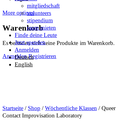
mitgliedschaft
More options
volunteers
stipendium
Warenkorb
raum mieten
Finde deine Leute
Jetzt spenden
Es befinden sich keine Produkte im Warenkorb.
Anmelden
Anmelden
Registrieren
Deutsch
English
Startseite
/
Shop
/
Wöchentliche Klassen
/ Queer
Contact Improvisation Laboratory