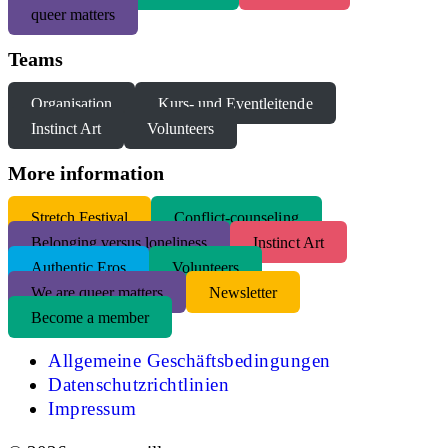
queer matters
Teams
Organisation
Kurs- und Eventleitende
Instinct Art
Volunteers
More information
S
tretch Festival
Conflict-counseling
Belonging versus loneliness
Instinct Art
Authentic Eros
Volunteers
We are queer matters
Newsletter
Become a member
Allgemeine Geschäftsbedingungen
Datenschutzrichtlinien
Impressum