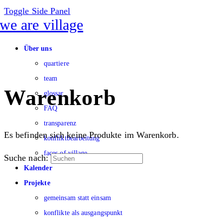
Toggle Side Panel
Über uns
quartiere
team
Warenkorb
glossar
FAQ
transparenz
Es befinden sich keine Produkte im Warenkorb.
konfliktbearbeitung
faces of village
Suche nach:
Kalender
Projekte
gemeinsam statt einsam
konflikte als ausgangspunkt