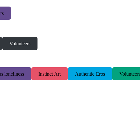
rs
Volunteers
s loneliness
Instinct Art
Authentic Eros
Volunteer