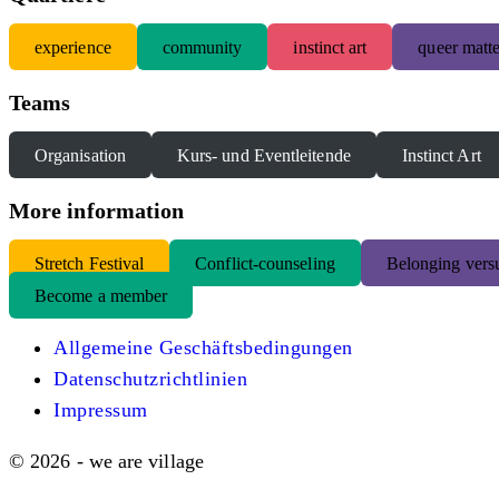
experience
community
instinct art
queer matte
Teams
Organisation
Kurs- und Eventleitende
Instinct Art
More information
S
tretch Festival
Conflict-counseling
Belonging versu
Become a member
Allgemeine Geschäftsbedingungen
Datenschutzrichtlinien
Impressum
© 2026 - we are village