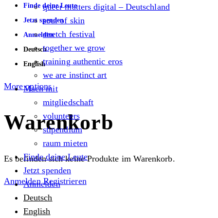
Finde deine Leute
queer matters digital – Deutschland
soul of skin
Jetzt spenden
stretch festival
Anmelden
together we grow
Deutsch
training authentic eros
English
we are instinct art
More options
Mach mit
mitgliedschaft
Warenkorb
volunteers
stipendium
raum mieten
Finde deine Leute
Es befinden sich keine Produkte im Warenkorb.
Jetzt spenden
Anmelden
Registrieren
Anmelden
Deutsch
English