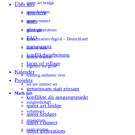
queer art bridge
Über uns
queer bridges
quartiere
team
queer connect
glossar
queer generations
FAQ
queer matters digital – Deutschland
transparenz
soul of skin
konfliktbearbeitung
stretch festival
faces of village
together we grow
Kalender
training authentic eros
Projekte
we are instinct art
gemeinsam statt einsam
Mach mit
konflikte als ausgangspunkt
mitgliedschaft
queer art bridge
volunteers
queer bridges
stipendium
queer connect
raum mieten
queer generations