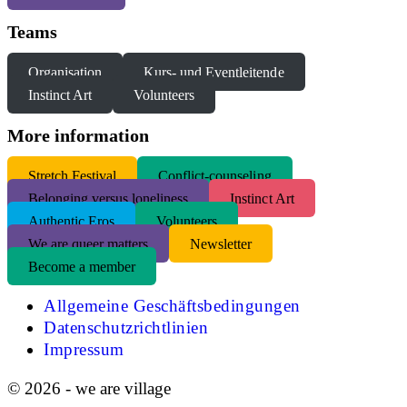
Teams
Organisation
Kurs- und Eventleitende
Instinct Art
Volunteers
More information
S
tretch Festival
Conflict-counseling
Belonging versus loneliness
Instinct Art
Authentic Eros
Volunteers
We are queer matters
Newsletter
Become a member
Allgemeine Geschäftsbedingungen
Datenschutzrichtlinien
Impressum
© 2026 - we are village