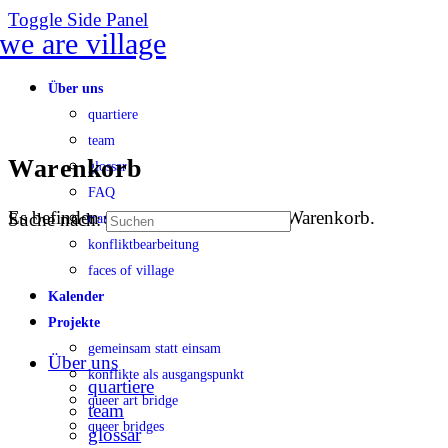
Toggle Side Panel
Über uns
quartiere
team
Warenkorb
glossar
FAQ
Es befinden sich keine Produkte im Warenkorb.
Suche nach:
transparenz
konfliktbearbeitung
faces of village
Kalender
Projekte
gemeinsam statt einsam
Über uns
konflikte als ausgangspunkt
quartiere
queer art bridge
team
queer bridges
glossar