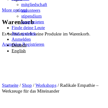
mitgliedschaft
More options
volunteers
stipendium
Warenkorb
raum mieten
Finde deine Leute
Jetzt spenden
Es befinden sich keine Produkte im Warenkorb.
Anmelden
Anmelden
Registrieren
Deutsch
English
Startseite
/
Shop
/
Workshops
/ Radikale Empathie –
Werkzeuge für das Miteinander