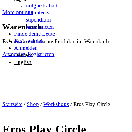
mitgliedschaft
More options
volunteers
stipendium
Warenkorb
raum mieten
Finde deine Leute
Jetzt spenden
Es befinden sich keine Produkte im Warenkorb.
Anmelden
Anmelden
Registrieren
Deutsch
English
Startseite
/
Shop
/
Workshops
/ Eros Play Circle
Eros Play Circle