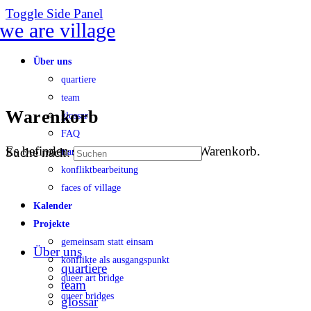
Toggle Side Panel
Über uns
quartiere
team
Warenkorb
glossar
FAQ
Es befinden sich keine Produkte im Warenkorb.
Suche nach:
transparenz
konfliktbearbeitung
faces of village
Kalender
Projekte
gemeinsam statt einsam
Über uns
konflikte als ausgangspunkt
quartiere
queer art bridge
team
queer bridges
glossar