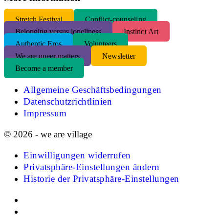
S
tretch Festival
Conflict-counseling
Belonging versus loneliness
Instinct Art
Authentic Eros
Volunteers
We are queer matters
Newsletter
Become a member
Allgemeine Geschäftsbedingungen
Datenschutzrichtlinien
Impressum
© 2026 - we are village
Einwilligungen widerrufen
Privatsphäre-Einstellungen ändern
Historie der Privatsphäre-Einstellungen