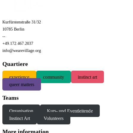
Kurfürstenstraße 31/32
10785 Berlin
--
+49.172.467.2037
info@wearevillage.org
Quartiere
experience
community
instinct art
queer matters
Teams
Organisation
Kurs- und Eventleitende
Instinct Art
Volunteers
More information