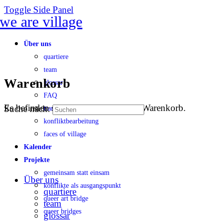
Toggle Side Panel
Über uns
quartiere
team
Warenkorb
glossar
FAQ
Es befinden sich keine Produkte im Warenkorb.
Suche nach:
transparenz
konfliktbearbeitung
faces of village
Kalender
Projekte
gemeinsam statt einsam
Über uns
konflikte als ausgangspunkt
quartiere
queer art bridge
team
queer bridges
glossar