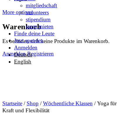
mitgliedschaft
More options
volunteers
stipendium
Warenkorb
raum mieten
Finde deine Leute
Jetzt spenden
Es befinden sich keine Produkte im Warenkorb.
Anmelden
Anmelden
Registrieren
Deutsch
English
Startseite
/
Shop
/
Wöchentliche Klassen
/ Yoga für
Kraft und Flexibilität