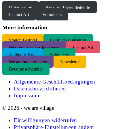
Organisation
Kurs- und Eventleitende
Instinct Art
Volunteers
More information
S
tretch Festival
Conflict-counseling
Belonging versus loneliness
Instinct Art
Authentic Eros
Volunteers
We are queer matters
Newsletter
Become a member
Allgemeine Geschäftsbedingungen
Datenschutzrichtlinien
Impressum
© 2026 - we are village
Einwilligungen widerrufen
Privatsphäre-Einstellungen ändern