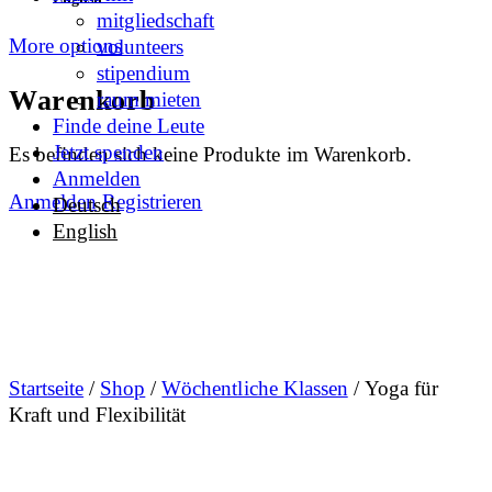
mitgliedschaft
More options
volunteers
stipendium
Warenkorb
raum mieten
Finde deine Leute
Jetzt spenden
Es befinden sich keine Produkte im Warenkorb.
Anmelden
Anmelden
Registrieren
Deutsch
English
Startseite
/
Shop
/
Wöchentliche Klassen
/ Yoga für
Kraft und Flexibilität