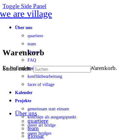
Toggle Side Panel
Über uns
quartiere
team
Warenkorb
glossar
FAQ
Es befinden sich keine Produkte im Warenkorb.
Suche nach:
transparenz
konfliktbearbeitung
faces of village
Kalender
Projekte
gemeinsam statt einsam
Über uns
konflikte als ausgangspunkt
quartiere
queer art bridge
team
queer bridges
glossar