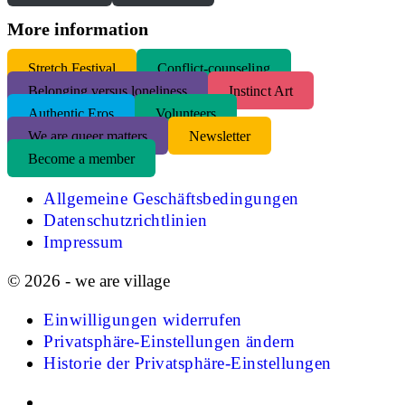
More information
S
tretch Festival
Conflict-counseling
Belonging versus loneliness
Instinct Art
Authentic Eros
Volunteers
We are queer matters
Newsletter
Become a member
Allgemeine Geschäftsbedingungen
Datenschutzrichtlinien
Impressum
© 2026 - we are village
Einwilligungen widerrufen
Privatsphäre-Einstellungen ändern
Historie der Privatsphäre-Einstellungen