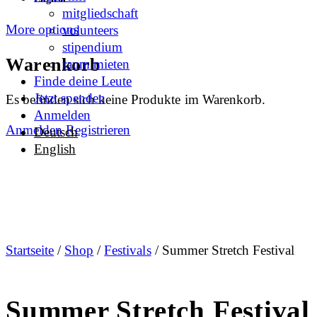
mitgliedschaft
More options
volunteers
stipendium
Warenkorb
raum mieten
Finde deine Leute
Jetzt spenden
Es befinden sich keine Produkte im Warenkorb.
Anmelden
Anmelden
Registrieren
Deutsch
English
Startseite
/
Shop
/
Festivals
/ Summer Stretch Festival
Summer Stretch Festival