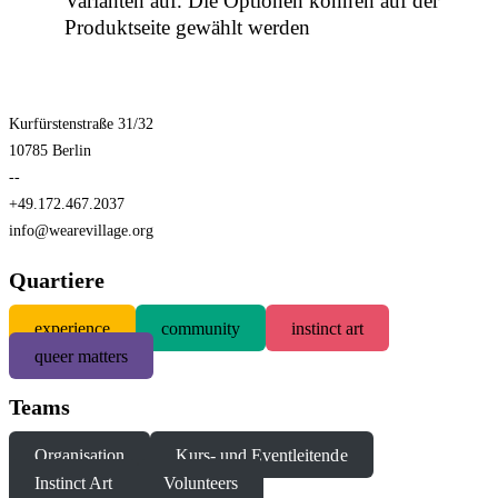
Varianten auf. Die Optionen können auf der
Produktseite gewählt werden
Kurfürstenstraße 31/32
10785 Berlin
--
+49.172.467.2037
info@wearevillage.org
Quartiere
experience
community
instinct art
queer matters
Teams
Organisation
Kurs- und Eventleitende
Instinct Art
Volunteers