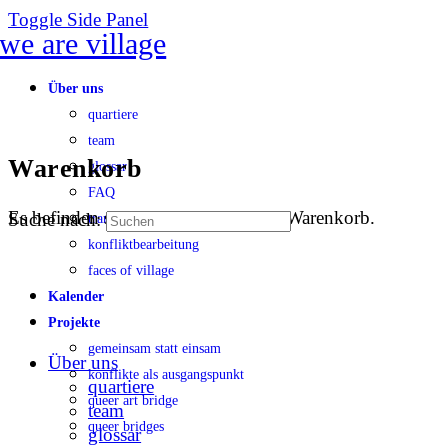
Toggle Side Panel
Über uns
quartiere
team
Warenkorb
glossar
FAQ
Es befinden sich keine Produkte im Warenkorb.
Suche nach:
transparenz
konfliktbearbeitung
faces of village
Kalender
Projekte
gemeinsam statt einsam
Über uns
konflikte als ausgangspunkt
quartiere
queer art bridge
team
queer bridges
glossar