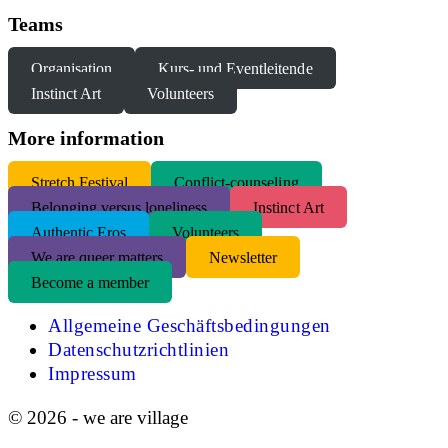
Teams
Organisation
Kurs- und Eventleitende
Instinct Art
Volunteers
More information
S
tretch Festival
Conflict-counseling
Belonging versus loneliness
Instinct Art
Authentic Eros
Volunteers
We are queer matters
Newsletter
Become a member
Allgemeine Geschäftsbedingungen
Datenschutzrichtlinien
Impressum
© 2026 - we are village