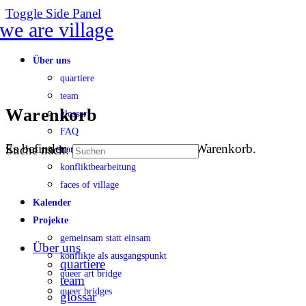
Toggle Side Panel
Über uns
quartiere
team
Warenkorb
glossar
FAQ
Es befinden sich keine Produkte im Warenkorb.
Suche nach:
transparenz
konfliktbearbeitung
faces of village
Kalender
Projekte
gemeinsam statt einsam
Über uns
konflikte als ausgangspunkt
quartiere
queer art bridge
team
queer bridges
glossar