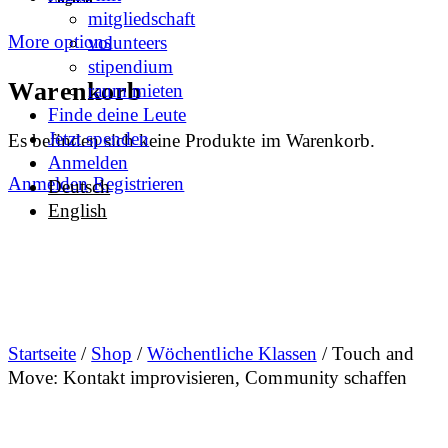
mitgliedschaft
More options
volunteers
stipendium
Warenkorb
raum mieten
Finde deine Leute
Jetzt spenden
Es befinden sich keine Produkte im Warenkorb.
Anmelden
Anmelden
Registrieren
Deutsch
English
Startseite
/
Shop
/
Wöchentliche Klassen
/ Touch and
Move: Kontakt improvisieren, Community schaffen