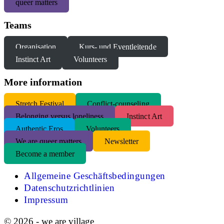
queer matters
Teams
Organisation
Kurs- und Eventleitende
Instinct Art
Volunteers
More information
S
tretch Festival
Conflict-counseling
Belonging versus loneliness
Instinct Art
Authentic Eros
Volunteers
We are queer matters
Newsletter
Become a member
Allgemeine Geschäftsbedingungen
Datenschutzrichtlinien
Impressum
© 2026 - we are village