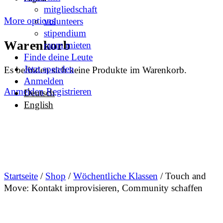
mitgliedschaft
More options
volunteers
stipendium
Warenkorb
raum mieten
Finde deine Leute
Jetzt spenden
Es befinden sich keine Produkte im Warenkorb.
Anmelden
Anmelden
Registrieren
Deutsch
English
Startseite
/
Shop
/
Wöchentliche Klassen
/ Touch and
Move: Kontakt improvisieren, Community schaffen