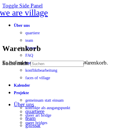
Toggle Side Panel
Über uns
quartiere
team
Warenkorb
glossar
FAQ
Es befinden sich keine Produkte im Warenkorb.
Suche nach:
transparenz
konfliktbearbeitung
faces of village
Kalender
Projekte
gemeinsam statt einsam
Über uns
konflikte als ausgangspunkt
quartiere
queer art bridge
team
queer bridges
glossar