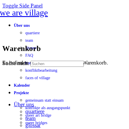
Toggle Side Panel
Über uns
quartiere
team
Warenkorb
glossar
FAQ
Es befinden sich keine Produkte im Warenkorb.
Suche nach:
transparenz
konfliktbearbeitung
faces of village
Kalender
Projekte
gemeinsam statt einsam
Über uns
konflikte als ausgangspunkt
quartiere
queer art bridge
team
queer bridges
glossar