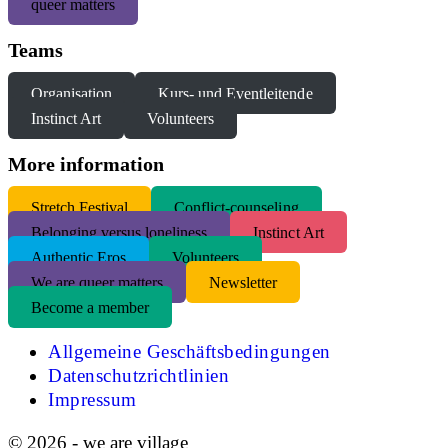
queer matters
Teams
Organisation
Kurs- und Eventleitende
Instinct Art
Volunteers
More information
S
tretch Festival
Conflict-counseling
Belonging versus loneliness
Instinct Art
Authentic Eros
Volunteers
We are queer matters
Newsletter
Become a member
Allgemeine Geschäftsbedingungen
Datenschutzrichtlinien
Impressum
© 2026 - we are village