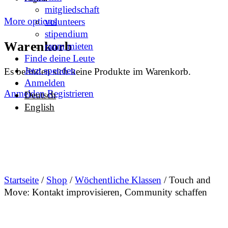
mitgliedschaft
More options
volunteers
stipendium
Warenkorb
raum mieten
Finde deine Leute
Jetzt spenden
Es befinden sich keine Produkte im Warenkorb.
Anmelden
Anmelden
Registrieren
Deutsch
English
Startseite
/
Shop
/
Wöchentliche Klassen
/ Touch and
Move: Kontakt improvisieren, Community schaffen