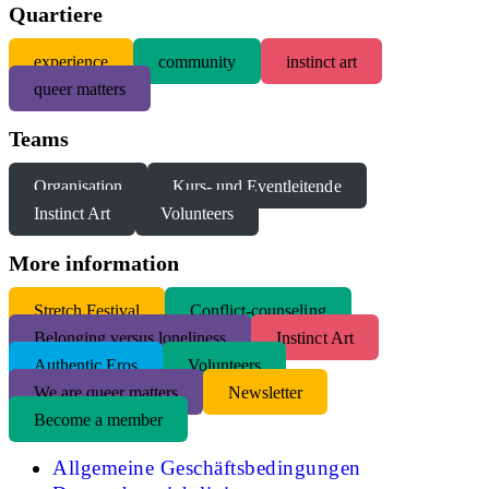
Quartiere
experience
community
instinct art
queer matters
Teams
Organisation
Kurs- und Eventleitende
Instinct Art
Volunteers
More information
S
tretch Festival
Conflict-counseling
Belonging versus loneliness
Instinct Art
Authentic Eros
Volunteers
We are queer matters
Newsletter
Become a member
Allgemeine Geschäftsbedingungen