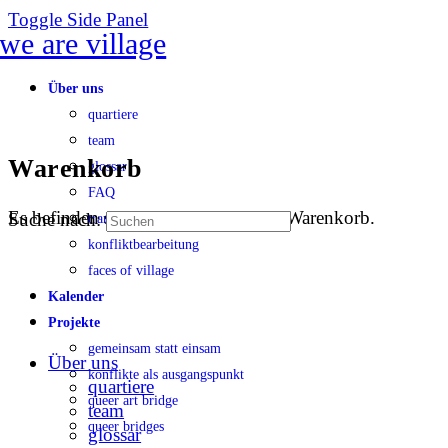
Toggle Side Panel
Über uns
quartiere
team
Warenkorb
glossar
FAQ
Es befinden sich keine Produkte im Warenkorb.
Suche nach:
transparenz
konfliktbearbeitung
faces of village
Kalender
Projekte
gemeinsam statt einsam
Über uns
konflikte als ausgangspunkt
quartiere
queer art bridge
team
queer bridges
glossar