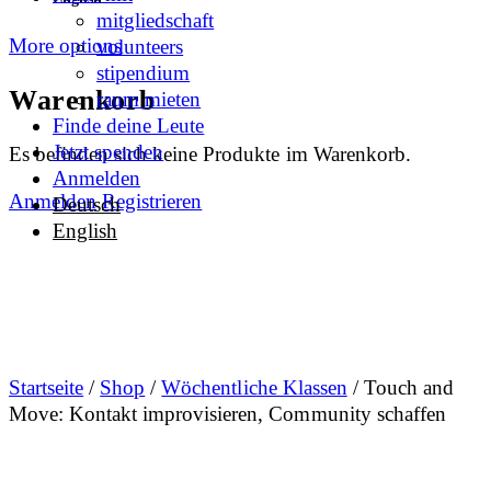
mitgliedschaft
More options
volunteers
stipendium
Warenkorb
raum mieten
Finde deine Leute
Jetzt spenden
Es befinden sich keine Produkte im Warenkorb.
Anmelden
Anmelden
Registrieren
Deutsch
English
Startseite
/
Shop
/
Wöchentliche Klassen
/ Touch and
Move: Kontakt improvisieren, Community schaffen