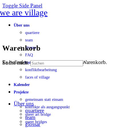
Toggle Side Panel
Über uns
quartiere
team
Warenkorb
glossar
FAQ
Es befinden sich keine Produkte im Warenkorb.
Suche nach:
transparenz
konfliktbearbeitung
faces of village
Kalender
Projekte
gemeinsam statt einsam
Über uns
konflikte als ausgangspunkt
quartiere
queer art bridge
team
queer bridges
glossar