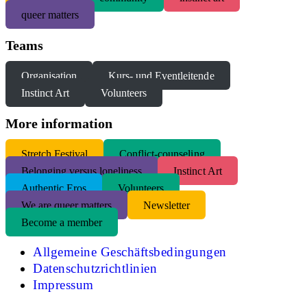
queer matters
Teams
Organisation
Kurs- und Eventleitende
Instinct Art
Volunteers
More information
S
tretch Festival
Conflict-counseling
Belonging versus loneliness
Instinct Art
Authentic Eros
Volunteers
We are queer matters
Newsletter
Become a member
Allgemeine Geschäftsbedingungen
Datenschutzrichtlinien
Impressum