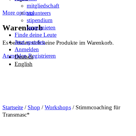
mitgliedschaft
More options
volunteers
stipendium
Warenkorb
raum mieten
Finde deine Leute
Jetzt spenden
Es befinden sich keine Produkte im Warenkorb.
Anmelden
Anmelden
Registrieren
Deutsch
English
Startseite
/
Shop
/
Workshops
/ Stimmcoaching für
Transmasc*