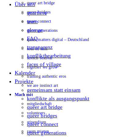
queer art bridge
Über uns
queer bridges
quartiere
team
queer connect
glossar
queer generations
FAQ
queer matters digital – Deutschland
transparenz
soul of skin
konfliktbearbeitung
stretch festival
faces of village
together we grow
Kalender
training authentic eros
Projekte
we are instinct art
gemeinsam statt einsam
Mach mit
konflikte als ausgangspunkt
mitgliedschaft
queer art bridge
volunteers
queer bridges
stipendium
queer connect
raum mieten
queer generations