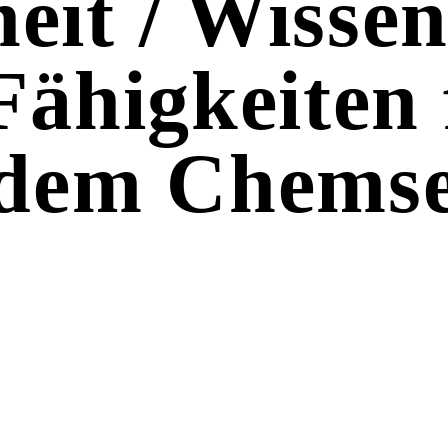
eit / Wisse
Fähigkeiten 
 dem Chems