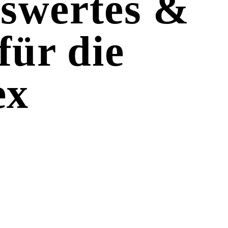
nswertes &
für die
ex