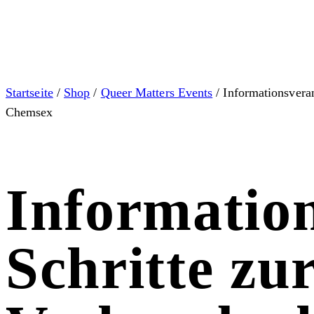
Startseite
/
Shop
/
Queer Matters Events
/ Informationsvera
Chemsex
Information
Schritte zu