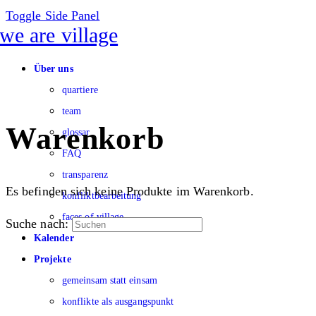
Toggle Side Panel
Über uns
quartiere
team
Warenkorb
glossar
FAQ
transparenz
Es befinden sich keine Produkte im Warenkorb.
konfliktbearbeitung
faces of village
Suche nach:
Kalender
Projekte
gemeinsam statt einsam
konflikte als ausgangspunkt