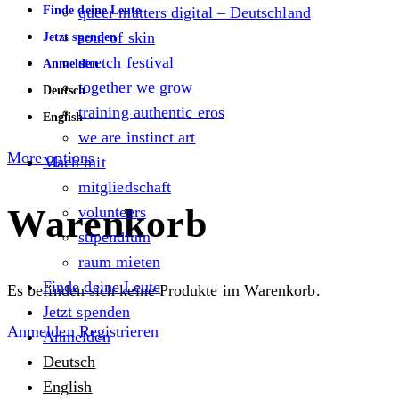
Finde deine Leute
queer matters digital – Deutschland
soul of skin
Jetzt spenden
stretch festival
Anmelden
together we grow
Deutsch
training authentic eros
English
we are instinct art
More options
Mach mit
mitgliedschaft
Warenkorb
volunteers
stipendium
raum mieten
Finde deine Leute
Es befinden sich keine Produkte im Warenkorb.
Jetzt spenden
Anmelden
Registrieren
Anmelden
Deutsch
English