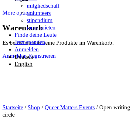
mitgliedschaft
More options
volunteers
stipendium
Warenkorb
raum mieten
Finde deine Leute
Jetzt spenden
Es befinden sich keine Produkte im Warenkorb.
Anmelden
Anmelden
Registrieren
Deutsch
English
Startseite
/
Shop
/
Queer Matters Events
/ Open writing
circle