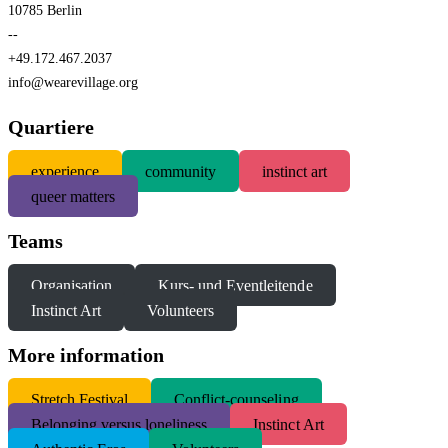
10785 Berlin
--
+49.172.467.2037
info@wearevillage.org
Quartiere
experience
community
instinct art
queer matters
Teams
Organisation
Kurs- und Eventleitende
Instinct Art
Volunteers
More information
S
tretch Festival
Conflict-counseling
Belonging versus loneliness
Instinct Art