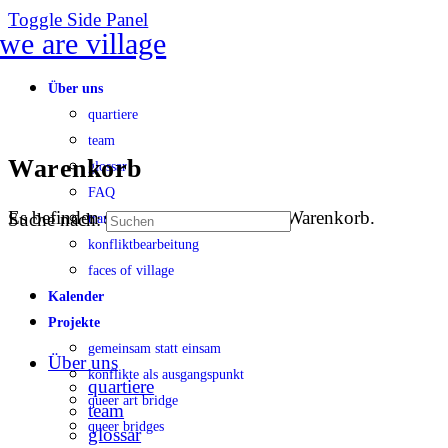
Toggle Side Panel
Über uns
quartiere
team
Warenkorb
glossar
FAQ
Es befinden sich keine Produkte im Warenkorb.
Suche nach:
transparenz
konfliktbearbeitung
faces of village
Kalender
Projekte
gemeinsam statt einsam
Über uns
konflikte als ausgangspunkt
quartiere
queer art bridge
team
queer bridges
glossar