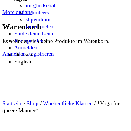
mitgliedschaft
More options
volunteers
stipendium
Warenkorb
raum mieten
Finde deine Leute
Jetzt spenden
Es befinden sich keine Produkte im Warenkorb.
Anmelden
Anmelden
Registrieren
Deutsch
English
Startseite
/
Shop
/
Wöchentliche Klassen
/ *Yoga für
queere Männer*