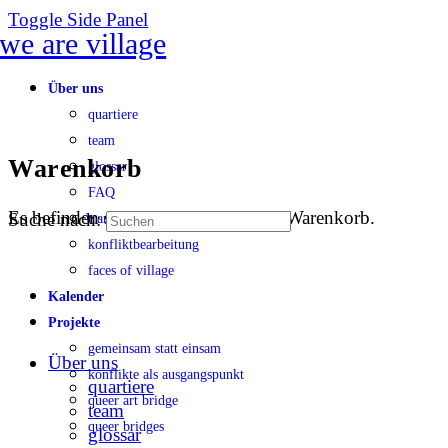
Toggle Side Panel
Über uns
quartiere
team
Warenkorb
glossar
FAQ
Es befinden sich keine Produkte im Warenkorb.
Suche nach:
transparenz
konfliktbearbeitung
faces of village
Kalender
Projekte
gemeinsam statt einsam
Über uns
konflikte als ausgangspunkt
quartiere
queer art bridge
team
queer bridges
glossar