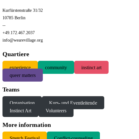
Kurfürstenstraße 31/32
10785 Berlin
--
+49.172.467.2037
info@wearevillage.org
Quartiere
experience
community
instinct art
queer matters
Teams
Organisation
Kurs- und Eventleitende
Instinct Art
Volunteers
More information
S
tretch Festival
Conflict-counseling