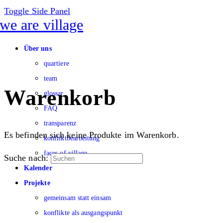
Toggle Side Panel
Über uns
quartiere
team
Warenkorb
glossar
FAQ
transparenz
Es befinden sich keine Produkte im Warenkorb.
konfliktbearbeitung
faces of village
Suche nach:
Kalender
Projekte
gemeinsam statt einsam
konflikte als ausgangspunkt