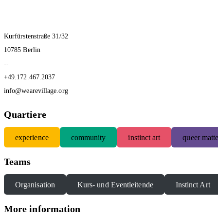
Kurfürstenstraße 31/32
10785 Berlin
--
+49.172.467.2037
info@wearevillage.org
Quartiere
experience
community
instinct art
queer matte
Teams
Organisation
Kurs- und Eventleitende
Instinct Art
More information