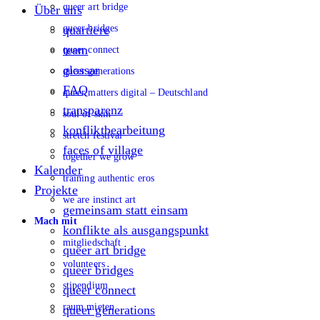
queer art bridge
Über uns
queer bridges
quartiere
team
queer connect
glossar
queer generations
FAQ
queer matters digital – Deutschland
transparenz
soul of skin
konfliktbearbeitung
stretch festival
faces of village
together we grow
Kalender
training authentic eros
Projekte
we are instinct art
gemeinsam statt einsam
Mach mit
konflikte als ausgangspunkt
mitgliedschaft
queer art bridge
volunteers
queer bridges
stipendium
queer connect
raum mieten
queer generations