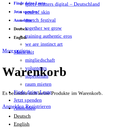
Finde deine Leute
queer matters digital – Deutschland
soul of skin
Jetzt spenden
stretch festival
Anmelden
together we grow
Deutsch
training authentic eros
English
we are instinct art
More options
Mach mit
mitgliedschaft
Warenkorb
volunteers
stipendium
raum mieten
Finde deine Leute
Es befinden sich keine Produkte im Warenkorb.
Jetzt spenden
Anmelden
Registrieren
Anmelden
Deutsch
English