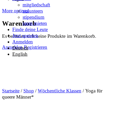
mitgliedschaft
More options
volunteers
stipendium
Warenkorb
raum mieten
Finde deine Leute
Jetzt spenden
Es befinden sich keine Produkte im Warenkorb.
Anmelden
Anmelden
Registrieren
Deutsch
English
Startseite
/
Shop
/
Wöchentliche Klassen
/ Yoga für
queere Männer*