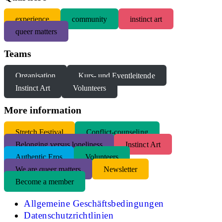
experience
community
instinct art
queer matters
Teams
Organisation
Kurs- und Eventleitende
Instinct Art
Volunteers
More information
S
tretch Festival
Conflict-counseling
Belonging versus loneliness
Instinct Art
Authentic Eros
Volunteers
We are queer matters
Newsletter
Become a member
Allgemeine Geschäftsbedingungen
Datenschutzrichtlinien