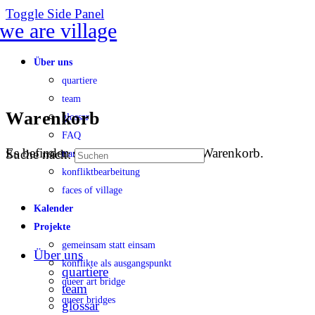
Toggle Side Panel
Über uns
quartiere
team
Warenkorb
glossar
FAQ
Es befinden sich keine Produkte im Warenkorb.
Suche nach:
transparenz
konfliktbearbeitung
faces of village
Kalender
Projekte
gemeinsam statt einsam
Über uns
konflikte als ausgangspunkt
quartiere
queer art bridge
team
queer bridges
glossar