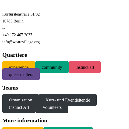
Kurfürstenstraße 31/32
10785 Berlin
--
+49.172.467.2037
info@wearevillage.org
Quartiere
experience
community
instinct art
queer matters
Teams
Organisation
Kurs- und Eventleitende
Instinct Art
Volunteers
More information