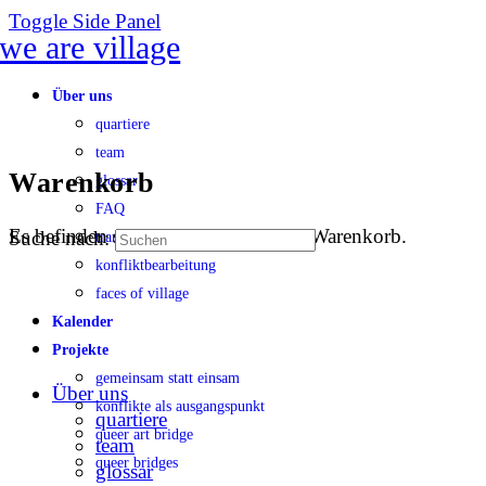
Toggle Side Panel
Über uns
quartiere
team
Warenkorb
glossar
FAQ
Es befinden sich keine Produkte im Warenkorb.
Suche nach:
transparenz
konfliktbearbeitung
faces of village
Kalender
Projekte
gemeinsam statt einsam
Über uns
konflikte als ausgangspunkt
quartiere
queer art bridge
team
queer bridges
glossar