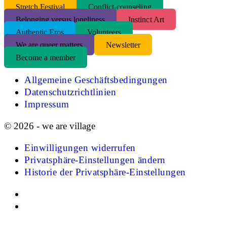
S
tretch Festival
Conflict-counseling
Belonging versus loneliness
Instinct Art
Authentic Eros
Volunteers
We are queer matters
Newsletter
Become a member
Allgemeine Geschäftsbedingungen
Datenschutzrichtlinien
Impressum
© 2026 - we are village
Einwilligungen widerrufen
Privatsphäre-Einstellungen ändern
Historie der Privatsphäre-Einstellungen