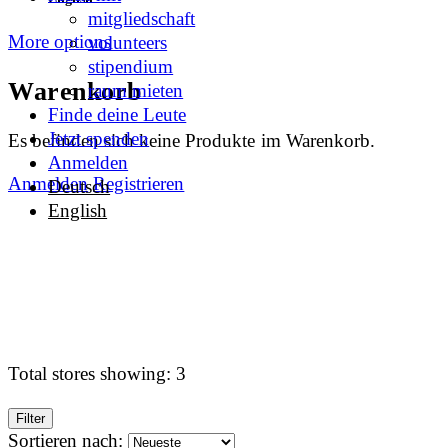
mitgliedschaft
More options
volunteers
stipendium
Warenkorb
raum mieten
Finde deine Leute
Jetzt spenden
Es befinden sich keine Produkte im Warenkorb.
Anmelden
Anmelden
Registrieren
Deutsch
English
Total stores showing: 3
Filter
Sortieren nach: