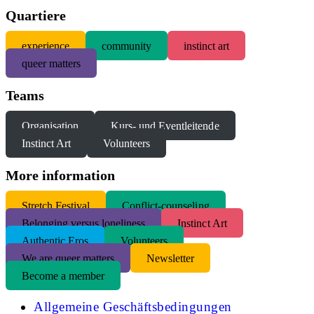
Quartiere
experience
community
instinct art
queer matters
Teams
Organisation
Kurs- und Eventleitende
Instinct Art
Volunteers
More information
S
tretch Festival
Conflict-counseling
Belonging versus loneliness
Instinct Art
Authentic Eros
Volunteers
We are queer matters
Newsletter
Become a member
Allgemeine Geschäftsbedingungen