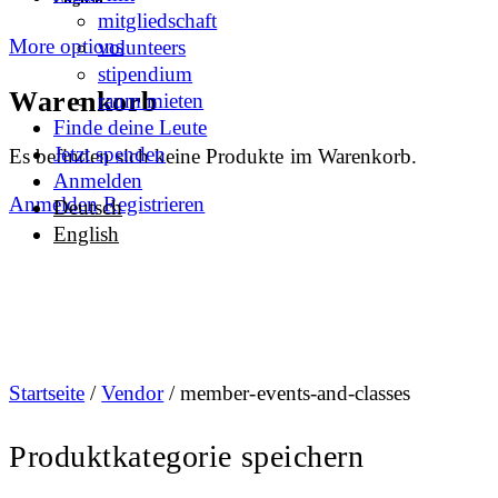
mitgliedschaft
More options
volunteers
stipendium
Warenkorb
raum mieten
Finde deine Leute
Jetzt spenden
Es befinden sich keine Produkte im Warenkorb.
Anmelden
Anmelden
Registrieren
Deutsch
English
Startseite
/
Vendor
/ member-events-and-classes
Produktkategorie speichern