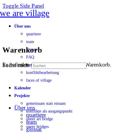
Toggle Side Panel
Über uns
quartiere
team
Warenkorb
glossar
FAQ
Es befinden sich keine Produkte im Warenkorb.
Suche nach:
transparenz
konfliktbearbeitung
faces of village
Kalender
Projekte
gemeinsam statt einsam
Über uns
konflikte als ausgangspunkt
quartiere
queer art bridge
team
queer bridges
glossar