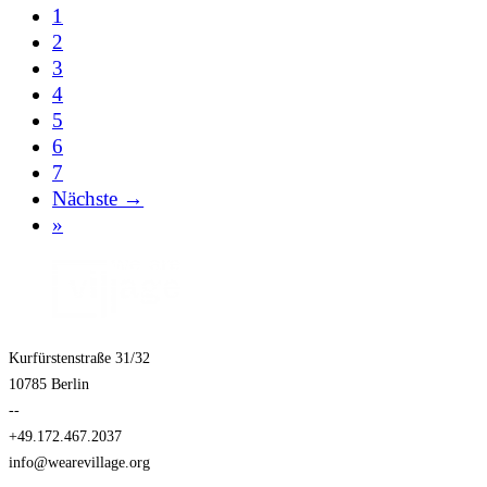
1
2
3
4
5
6
7
Nächste →
»
Kurfürstenstraße 31/32
10785 Berlin
--
+49.172.467.2037
info@wearevillage.org