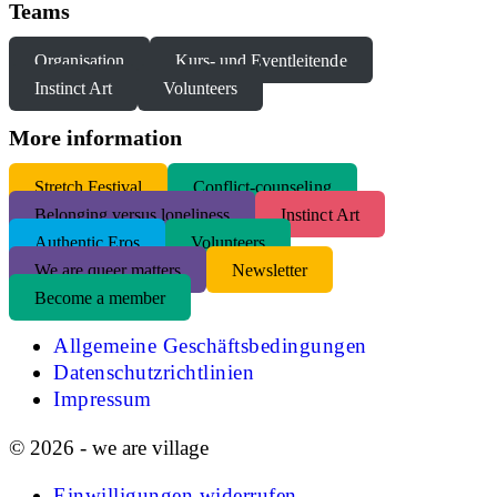
Teams
Organisation
Kurs- und Eventleitende
Instinct Art
Volunteers
More information
S
tretch Festival
Conflict-counseling
Belonging versus loneliness
Instinct Art
Authentic Eros
Volunteers
We are queer matters
Newsletter
Become a member
Allgemeine Geschäftsbedingungen
Datenschutzrichtlinien
Impressum
© 2026 - we are village
Einwilligungen widerrufen