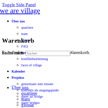
Toggle Side Panel
Über uns
quartiere
team
Warenkorb
glossar
FAQ
Es befinden sich keine Produkte im Warenkorb.
Suche nach:
transparenz
konfliktbearbeitung
faces of village
Kalender
Projekte
gemeinsam statt einsam
Über uns
konflikte als ausgangspunkt
quartiere
queer art bridge
team
queer bridges
glossar