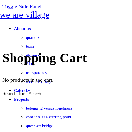
Toggle Side Panel
About us
quarters
team
Shopping Cart
glossary
FAQ
transparency
No products in the cart.
faces of village
Calendar
Search for:
Projects
belonging versus loneliness
conflicts as a starting point
queer art bridge