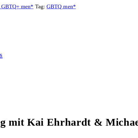
or GBTQ+ men*
Tag:
GBTQ men*
s
ng mit Kai Ehrhardt & Michae