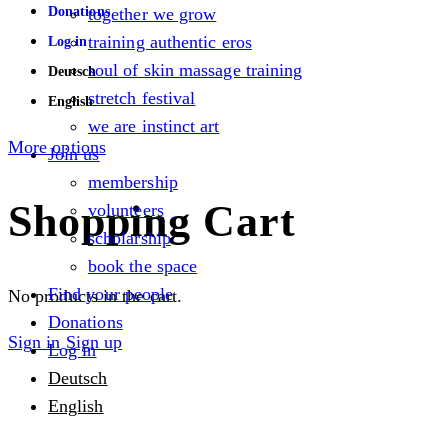
Donations
together we grow
training authentic eros
Log in
soul of skin massage training
Deutsch
stretch festival
English
we are instinct art
More options
Join us
membership
Shopping Cart
volunteers
scholarship
book the space
Find your people
No products in the cart.
Donations
Sign in
Sign up
Log in
Deutsch
English