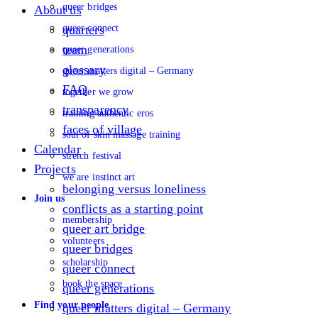
queer bridges
About us
queer connect
quarters
team
queer generations
glossary
queer matters digital – Germany
FAQ
together we grow
transparency
training authentic eros
faces of village
soul of skin massage training
Calendar
stretch festival
Projects
we are instinct art
belonging versus loneliness
Join us
conflicts as a starting point
membership
queer art bridge
volunteers
queer bridges
scholarship
queer connect
book the space
queer generations
Find your people
queer matters digital – Germany