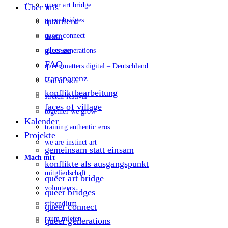
queer art bridge
Über uns
queer bridges
quartiere
team
queer connect
glossar
queer generations
FAQ
queer matters digital – Deutschland
transparenz
soul of skin
konfliktbearbeitung
stretch festival
faces of village
together we grow
Kalender
training authentic eros
Projekte
we are instinct art
gemeinsam statt einsam
Mach mit
konflikte als ausgangspunkt
mitgliedschaft
queer art bridge
volunteers
queer bridges
stipendium
queer connect
raum mieten
queer generations