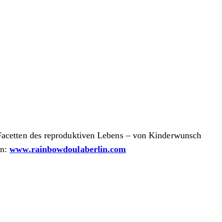
Facetten des reproduktiven Lebens – von Kinderwunsch
in:
www.rainbowdoulaberlin.com