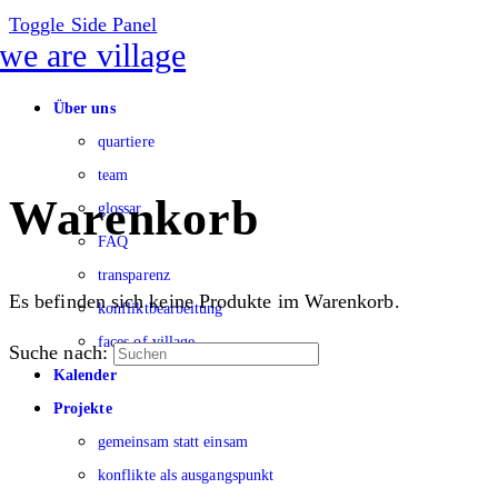
Toggle Side Panel
Über uns
quartiere
team
Warenkorb
glossar
FAQ
transparenz
Es befinden sich keine Produkte im Warenkorb.
konfliktbearbeitung
faces of village
Suche nach:
Kalender
Projekte
gemeinsam statt einsam
konflikte als ausgangspunkt