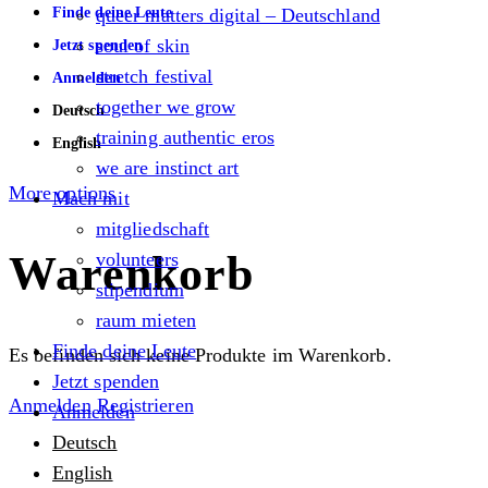
Finde deine Leute
queer matters digital – Deutschland
soul of skin
Jetzt spenden
stretch festival
Anmelden
together we grow
Deutsch
training authentic eros
English
we are instinct art
More options
Mach mit
mitgliedschaft
Warenkorb
volunteers
stipendium
raum mieten
Finde deine Leute
Es befinden sich keine Produkte im Warenkorb.
Jetzt spenden
Anmelden
Registrieren
Anmelden
Deutsch
English