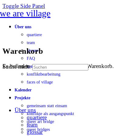
Toggle Side Panel
Über uns
quartiere
team
Warenkorb
glossar
FAQ
Es befinden sich keine Produkte im Warenkorb.
Suche nach:
transparenz
konfliktbearbeitung
faces of village
Kalender
Projekte
gemeinsam statt einsam
Über uns
konflikte als ausgangspunkt
quartiere
queer art bridge
team
queer bridges
glossar