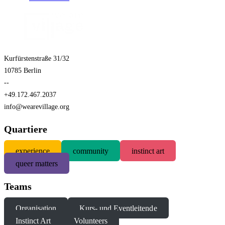
Kurfürstenstraße 31/32
10785 Berlin
--
+49.172.467.2037
info@wearevillage.org
Quartiere
experience
community
instinct art
queer matters
Teams
Organisation
Kurs- und Eventleitende
Instinct Art
Volunteers