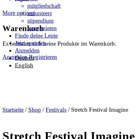
mitgliedschaft
More options
volunteers
stipendium
Warenkorb
raum mieten
Finde deine Leute
Jetzt spenden
Es befinden sich keine Produkte im Warenkorb.
Anmelden
Anmelden
Registrieren
Deutsch
English
Startseite
/
Shop
/
Festivals
/ Stretch Festival Imagine
Stretch Festival Imagine