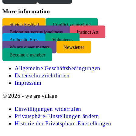
More information
S
tretch Festival
Conflict-counseling
Belonging versus loneliness
Instinct Art
Authentic Eros
Volunteers
We are queer matters
Newsletter
Become a member
Allgemeine Geschäftsbedingungen
Datenschutzrichtlinien
Impressum
© 2026 - we are village
Einwilligungen widerrufen
Privatsphäre-Einstellungen ändern
Historie der Privatsphäre-Einstellungen