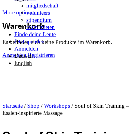
mitgliedschaft
More options
volunteers
stipendium
raum mieten
Warenkorb
Finde deine Leute
Jetzt spenden
Es befinden sich keine Produkte im Warenkorb.
Anmelden
Anmelden
Registrieren
Deutsch
English
Startseite
/
Shop
/
Workshops
/ Soul of Skin Training –
Esalen-inspirierte Massage