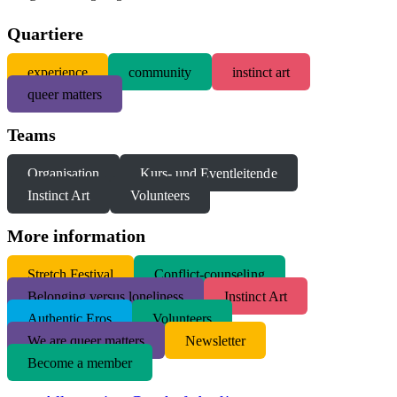
Quartiere
experience
community
instinct art
queer matters
Teams
Organisation
Kurs- und Eventleitende
Instinct Art
Volunteers
More information
S
tretch Festival
Conflict-counseling
Belonging versus loneliness
Instinct Art
Authentic Eros
Volunteers
We are queer matters
Newsletter
Become a member