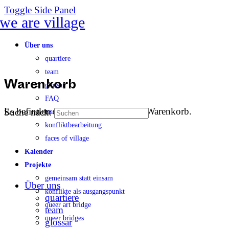
Toggle Side Panel
Über uns
quartiere
team
glossar
Warenkorb
FAQ
Es befinden sich keine Produkte im Warenkorb.
Suche nach:
transparenz
konfliktbearbeitung
faces of village
Kalender
Projekte
gemeinsam statt einsam
Über uns
konflikte als ausgangspunkt
quartiere
queer art bridge
team
queer bridges
glossar