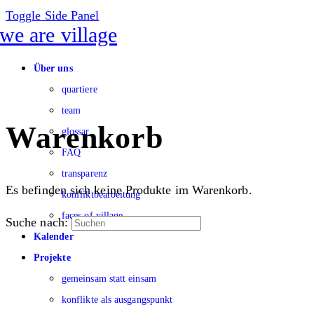
Toggle Side Panel
Über uns
quartiere
team
Warenkorb
glossar
FAQ
transparenz
Es befinden sich keine Produkte im Warenkorb.
konfliktbearbeitung
faces of village
Suche nach:
Kalender
Projekte
gemeinsam statt einsam
konflikte als ausgangspunkt