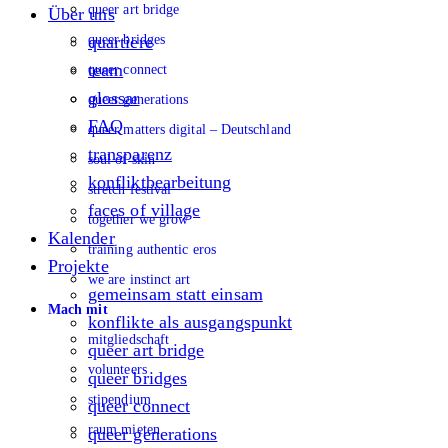
queer art bridge
Über uns
queer bridges
quartiere
team
queer connect
glossar
queer generations
FAQ
queer matters digital – Deutschland
transparenz
soul of skin
konfliktbearbeitung
stretch festival
faces of village
together we grow
Kalender
training authentic eros
Projekte
we are instinct art
gemeinsam statt einsam
Mach mit
konflikte als ausgangspunkt
mitgliedschaft
queer art bridge
volunteers
queer bridges
stipendium
queer connect
raum mieten
queer generations