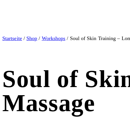
Startseite
/
Shop
/
Workshops
/ Soul of Skin Training – L
Soul of Ski
Massage