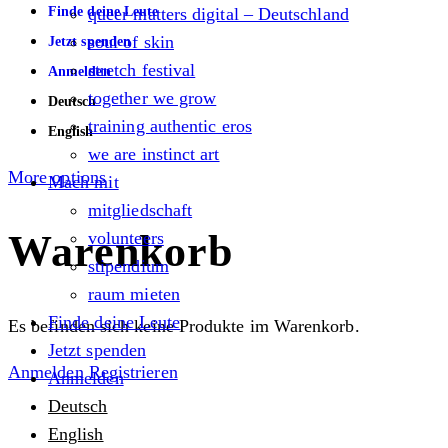
Finde deine Leute
queer matters digital – Deutschland
soul of skin
Jetzt spenden
stretch festival
Anmelden
together we grow
Deutsch
training authentic eros
English
we are instinct art
More options
Mach mit
mitgliedschaft
Warenkorb
volunteers
stipendium
raum mieten
Finde deine Leute
Es befinden sich keine Produkte im Warenkorb.
Jetzt spenden
Anmelden
Registrieren
Anmelden
Deutsch
English