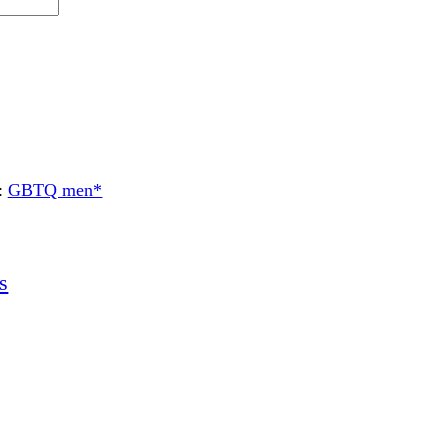
:
GBTQ men*
s