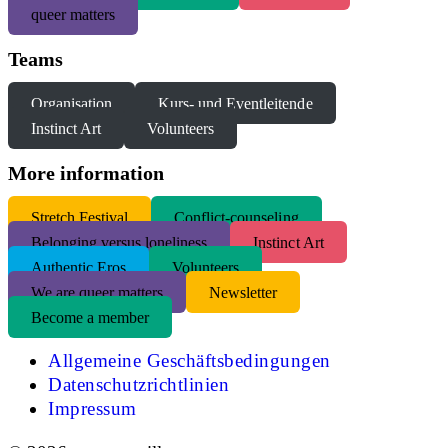
queer matters
Teams
Organisation
Kurs- und Eventleitende
Instinct Art
Volunteers
More information
S
tretch Festival
Conflict-counseling
Belonging versus loneliness
Instinct Art
Authentic Eros
Volunteers
We are queer matters
Newsletter
Become a member
Allgemeine Geschäftsbedingungen
Datenschutzrichtlinien
Impressum