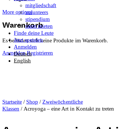
mitgliedschaft
More options
volunteers
stipendium
raum mieten
Warenkorb
Finde deine Leute
Jetzt spenden
Es befinden sich keine Produkte im Warenkorb.
Anmelden
Anmelden
Registrieren
Deutsch
English
Startseite
/
Shop
/
Zweiwöchentliche
Klassen
/ Acroyoga – eine Art in Kontakt zu treten