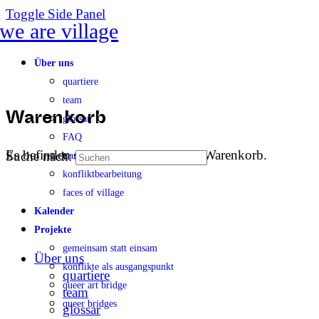
Toggle Side Panel
Über uns
quartiere
team
glossar
Warenkorb
FAQ
Es befinden sich keine Produkte im Warenkorb.
Suche nach:
transparenz
konfliktbearbeitung
faces of village
Kalender
Projekte
gemeinsam statt einsam
Über uns
konflikte als ausgangspunkt
quartiere
queer art bridge
team
queer bridges
glossar