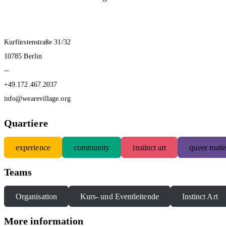
Kurfürstenstraße 31/32
10785 Berlin
--
+49.172.467.2037
info@wearevillage.org
Quartiere
experience
community
instinct art
queer matte
Teams
Organisation
Kurs- und Eventleitende
Instinct Art
More information