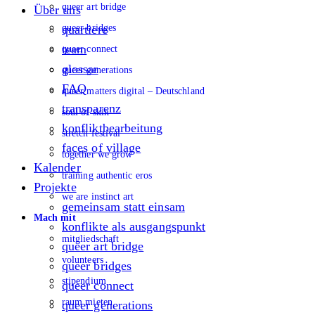
queer art bridge
Über uns
queer bridges
quartiere
team
queer connect
glossar
queer generations
FAQ
queer matters digital – Deutschland
transparenz
soul of skin
konfliktbearbeitung
stretch festival
faces of village
together we grow
Kalender
training authentic eros
Projekte
we are instinct art
gemeinsam statt einsam
Mach mit
konflikte als ausgangspunkt
mitgliedschaft
queer art bridge
volunteers
queer bridges
stipendium
queer connect
raum mieten
queer generations