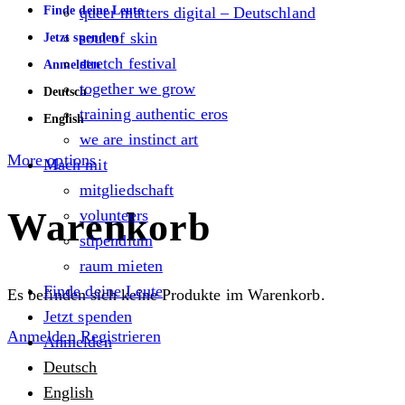
Finde deine Leute
queer matters digital – Deutschland
soul of skin
Jetzt spenden
stretch festival
Anmelden
together we grow
Deutsch
training authentic eros
English
we are instinct art
More options
Mach mit
mitgliedschaft
Warenkorb
volunteers
stipendium
raum mieten
Finde deine Leute
Es befinden sich keine Produkte im Warenkorb.
Jetzt spenden
Anmelden
Registrieren
Anmelden
Deutsch
English