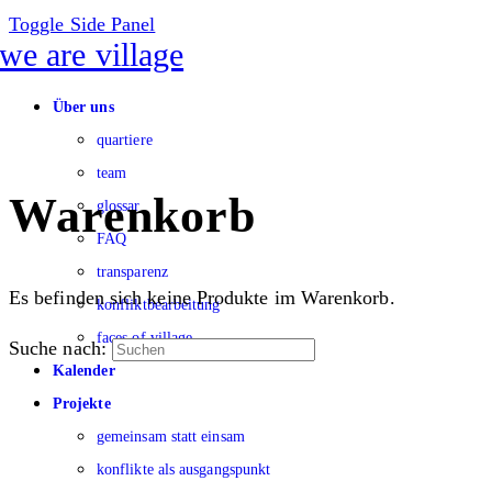
Toggle Side Panel
Über uns
quartiere
team
Warenkorb
glossar
FAQ
transparenz
Es befinden sich keine Produkte im Warenkorb.
konfliktbearbeitung
faces of village
Suche nach:
Kalender
Projekte
gemeinsam statt einsam
konflikte als ausgangspunkt