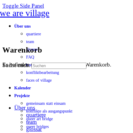
Toggle Side Panel
Über uns
quartiere
team
Warenkorb
glossar
FAQ
Es befinden sich keine Produkte im Warenkorb.
Suche nach:
transparenz
konfliktbearbeitung
faces of village
Kalender
Projekte
gemeinsam statt einsam
Über uns
konflikte als ausgangspunkt
quartiere
queer art bridge
team
queer bridges
glossar