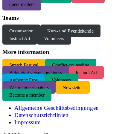
queer matters
Teams
Organisation
Kurs- und Eventleitende
Instinct Art
Volunteers
More information
S
tretch Festival
Conflict-counseling
Belonging versus loneliness
Instinct Art
Authentic Eros
Volunteers
We are queer matters
Newsletter
Become a member
Allgemeine Geschäftsbedingungen
Datenschutzrichtlinien
Impressum