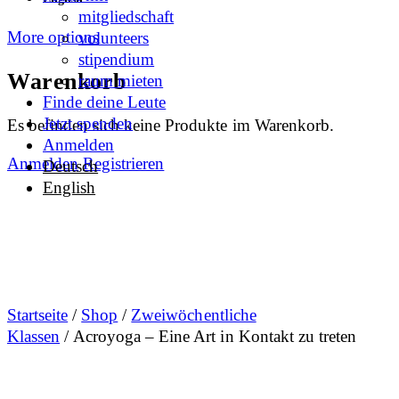
mitgliedschaft
More options
volunteers
stipendium
Warenkorb
raum mieten
Finde deine Leute
Jetzt spenden
Es befinden sich keine Produkte im Warenkorb.
Anmelden
Anmelden
Registrieren
Deutsch
English
Startseite
/
Shop
/
Zweiwöchentliche
Klassen
/ Acroyoga – Eine Art in Kontakt zu treten