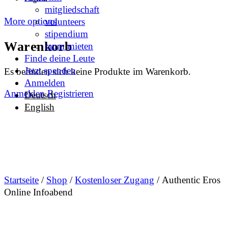
mitgliedschaft
More options
volunteers
stipendium
Warenkorb
raum mieten
Finde deine Leute
Jetzt spenden
Es befinden sich keine Produkte im Warenkorb.
Anmelden
Anmelden
Registrieren
Deutsch
English
Startseite
/
Shop
/
Kostenloser Zugang
/ Authentic Eros
Online Infoabend