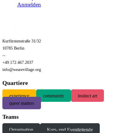
Anmelden
Kurfürstenstraße 31/32
10785 Berlin
--
+49.172.467.2037
info@wearevillage.org
Quartiere
experience
community
instinct art
queer matters
Teams
Organisation
Kurs- und Eventleitende