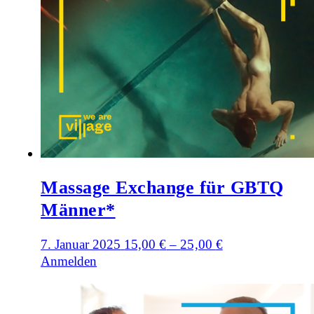
Massage Exchange für GBTQ
Männer*
7. Januar 2025
15,00
€
–
25,00
€
Anmelden