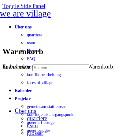
Toggle Side Panel
Über uns
quartiere
team
Warenkorb
glossar
FAQ
Es befinden sich keine Produkte im Warenkorb.
Suche nach:
transparenz
konfliktbearbeitung
faces of village
Kalender
Projekte
gemeinsam statt einsam
Über uns
konflikte als ausgangspunkt
quartiere
queer art bridge
team
queer bridges
glossar