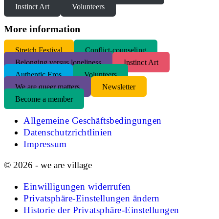
Instinct Art
Volunteers
More information
S
tretch Festival
Conflict-counseling
Belonging versus loneliness
Instinct Art
Authentic Eros
Volunteers
We are queer matters
Newsletter
Become a member
Allgemeine Geschäftsbedingungen
Datenschutzrichtlinien
Impressum
© 2026 - we are village
Einwilligungen widerrufen
Privatsphäre-Einstellungen ändern
Historie der Privatsphäre-Einstellungen