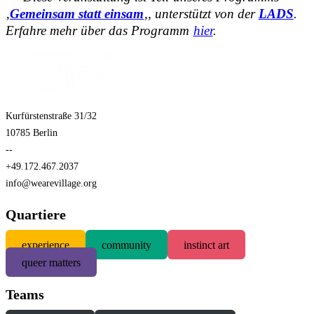
‚
Gemeinsam statt einsam
‚, unterstützt von der
LADS
.
Erfahre mehr über das Programm
hier
.
Kurfürstenstraße 31/32
10785 Berlin
--
+49.172.467.2037
info@wearevillage.org
Quartiere
experience
community
instinct art
queer matters
Teams