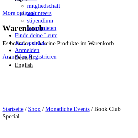
mitgliedschaft
More options
volunteers
stipendium
Warenkorb
raum mieten
Finde deine Leute
Jetzt spenden
Es befinden sich keine Produkte im Warenkorb.
Anmelden
Anmelden
Registrieren
Deutsch
English
Startseite
/
Shop
/
Monatliche Events
/ Book Club
Special