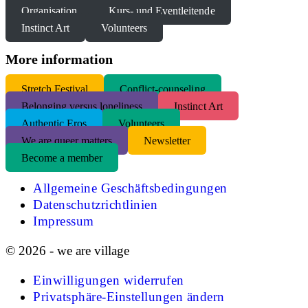
Organisation
Kurs- und Eventleitende
Instinct Art
Volunteers
More information
S
tretch Festival
Conflict-counseling
Belonging versus loneliness
Instinct Art
Authentic Eros
Volunteers
We are queer matters
Newsletter
Become a member
Allgemeine Geschäftsbedingungen
Datenschutzrichtlinien
Impressum
© 2026 - we are village
Einwilligungen widerrufen
Privatsphäre-Einstellungen ändern