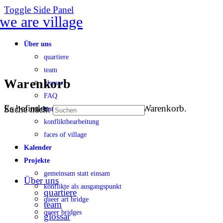
Toggle Side Panel
Über uns
quartiere
team
Warenkorb
glossar
FAQ
Es befinden sich keine Produkte im Warenkorb.
Suche nach:
transparenz
konfliktbearbeitung
faces of village
Kalender
Projekte
gemeinsam statt einsam
Über uns
konflikte als ausgangspunkt
quartiere
queer art bridge
team
queer bridges
glossar