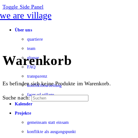
Toggle Side Panel
Über uns
quartiere
team
Warenkorb
glossar
FAQ
transparenz
Es befinden sich keine Produkte im Warenkorb.
konfliktbearbeitung
faces of village
Suche nach:
Kalender
Projekte
gemeinsam statt einsam
konflikte als ausgangspunkt