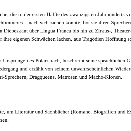
rache, die in der ersten Hälfte des zwanzigsten Jahrhunderts
chlimmeres – nach sich ziehen konnte, bot sie ihren Sprecher
von Diebeskant über Lingua Franca bis hin zu Zirkus-, Theat
über ihre eigenen Schwächen lachen, aus Tragödien Hoffnun
n Ursprünge des Polari nach, beschreibt seine sprachlichen 
iedergang und erzählt von seinem unwahrscheinlichen Wiede
olari-Sprechern, Dragqueens, Matrosen und Macho-Klonen.
nate, um Literatur und Sachbücher (Romane, Biografien und 
hen.