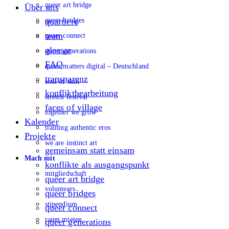
queer art bridge
Über uns
queer bridges
quartiere
team
queer connect
glossar
queer generations
FAQ
queer matters digital – Deutschland
transparenz
soul of skin
konfliktbearbeitung
stretch festival
faces of village
together we grow
Kalender
training authentic eros
Projekte
we are instinct art
gemeinsam statt einsam
Mach mit
konflikte als ausgangspunkt
mitgliedschaft
queer art bridge
volunteers
queer bridges
stipendium
queer connect
raum mieten
queer generations