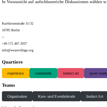
In Voraussicht auf aufschlussreiche Diskussionen wählen w
Kurfürstenstraße 31/32
10785 Berlin
--
+49.172.467.2037
info@wearevillage.org
Quartiere
experience
community
instinct art
queer matte
Teams
Organisation
Kurs- und Eventleitende
Instinct Art