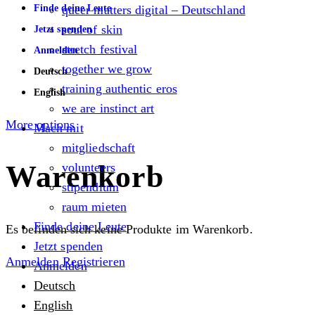
Finde deine Leute
queer matters digital – Deutschland
soul of skin
Jetzt spenden
stretch festival
Anmelden
together we grow
Deutsch
training authentic eros
English
we are instinct art
More options
Mach mit
mitgliedschaft
Warenkorb
volunteers
stipendium
raum mieten
Finde deine Leute
Es befinden sich keine Produkte im Warenkorb.
Jetzt spenden
Anmelden
Registrieren
Anmelden
Deutsch
English