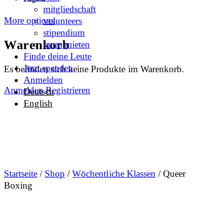
mitgliedschaft
More options
volunteers
stipendium
Warenkorb
raum mieten
Finde deine Leute
Jetzt spenden
Es befinden sich keine Produkte im Warenkorb.
Anmelden
Anmelden
Registrieren
Deutsch
English
Startseite
/
Shop
/
Wöchentliche Klassen
/ Queer
Boxing