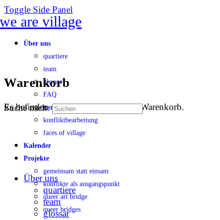
Toggle Side Panel
Über uns
quartiere
team
Warenkorb
glossar
FAQ
Es befinden sich keine Produkte im Warenkorb.
Suche nach:
transparenz
konfliktbearbeitung
faces of village
Kalender
Projekte
gemeinsam statt einsam
Über uns
konflikte als ausgangspunkt
quartiere
queer art bridge
team
queer bridges
glossar