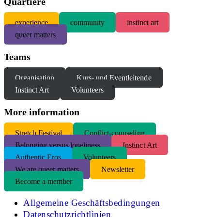
Quartiere
experience
community
instinct art
queer matters
Teams
Organisation
Kurs- und Eventleitende
Instinct Art
Volunteers
More information
S
tretch Festival
Conflict-counseling
Belonging versus loneliness
Instinct Art
Authentic Eros
Volunteers
We are queer matters
Newsletter
Become a member
Allgemeine Geschäftsbedingungen
Datenschutzrichtlinien