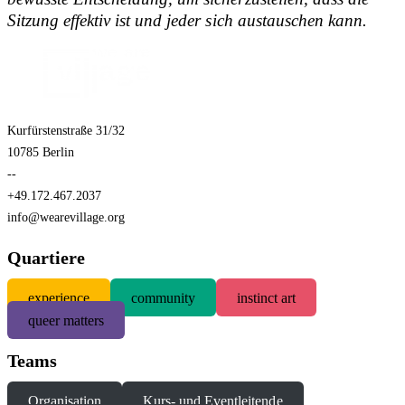
Sitzung effektiv ist und jeder sich austauschen kann.
Kurfürstenstraße 31/32
10785 Berlin
--
+49.172.467.2037
info@wearevillage.org
Quartiere
experience
community
instinct art
queer matters
Teams
Organisation
Kurs- und Eventleitende