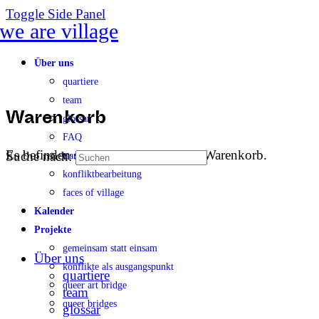
Toggle Side Panel
Über uns
quartiere
team
glossar
Warenkorb
FAQ
Es befinden sich keine Produkte im Warenkorb.
Suche nach:
transparenz
konfliktbearbeitung
faces of village
Kalender
Projekte
gemeinsam statt einsam
Über uns
konflikte als ausgangspunkt
quartiere
queer art bridge
team
queer bridges
glossar