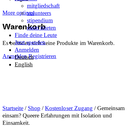
mitgliedschaft
More options
volunteers
stipendium
raum mieten
Warenkorb
Finde deine Leute
Jetzt spenden
Es befinden sich keine Produkte im Warenkorb.
Anmelden
Anmelden
Registrieren
Deutsch
English
Startseite
/
Shop
/
Kostenloser Zugang
/ Gemeinsam
einsam? Queere Erfahrungen mit Isolation und
Einsamkeit.