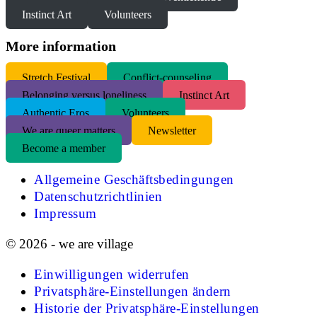
Instinct Art
Volunteers
More information
S
tretch Festival
Conflict-counseling
Belonging versus loneliness
Instinct Art
Authentic Eros
Volunteers
We are queer matters
Newsletter
Become a member
Allgemeine Geschäftsbedingungen
Datenschutzrichtlinien
Impressum
© 2026 - we are village
Einwilligungen widerrufen
Privatsphäre-Einstellungen ändern
Historie der Privatsphäre-Einstellungen