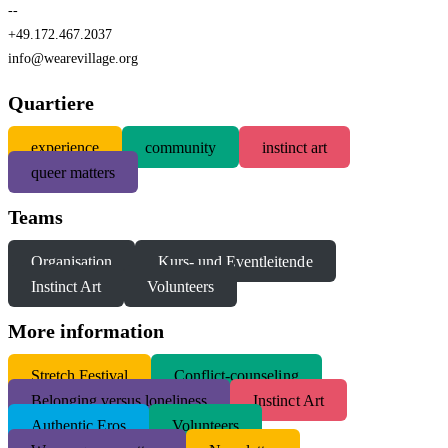
--
+49.172.467.2037
info@wearevillage.org
Quartiere
experience
community
instinct art
queer matters
Teams
Organisation
Kurs- und Eventleitende
Instinct Art
Volunteers
More information
S
tretch Festival
Conflict-counseling
Belonging versus loneliness
Instinct Art
Authentic Eros
Volunteers