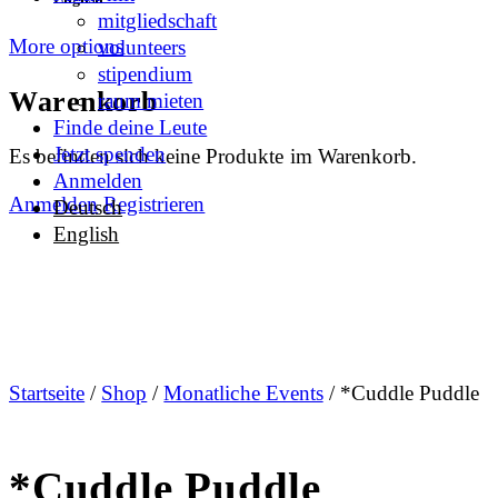
mitgliedschaft
More options
volunteers
stipendium
Warenkorb
raum mieten
Finde deine Leute
Jetzt spenden
Es befinden sich keine Produkte im Warenkorb.
Anmelden
Anmelden
Registrieren
Deutsch
English
Startseite
/
Shop
/
Monatliche Events
/ *Cuddle Puddle
*Cuddle Puddle