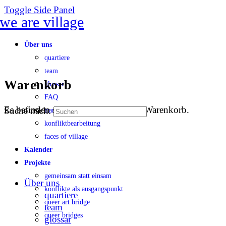
Toggle Side Panel
Über uns
quartiere
team
Warenkorb
glossar
FAQ
Es befinden sich keine Produkte im Warenkorb.
Suche nach:
transparenz
konfliktbearbeitung
faces of village
Kalender
Projekte
gemeinsam statt einsam
Über uns
konflikte als ausgangspunkt
quartiere
queer art bridge
team
queer bridges
glossar